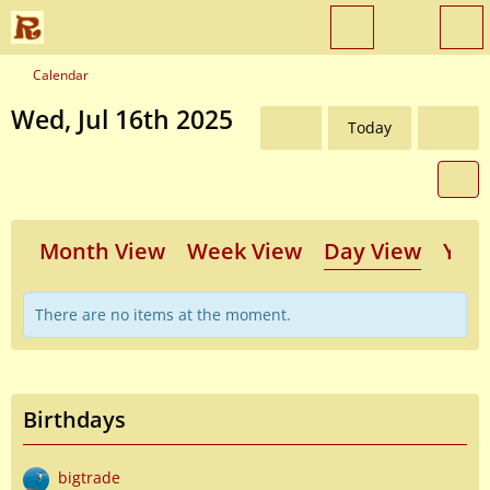
Calendar
Wed, Jul 16th 2025
Today
Month View
Week View
Day View
Year
There are no items at the moment.
Birthdays
bigtrade