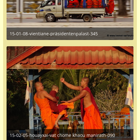
15-01-08-vientiane-präsidentenpalast-345
June 16, 2016 at 1:35 PM
15-02-05-houayxai-vat chome khaou manirath-090