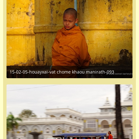
15-02-05-houayxai-vat chome khaou manirath-093
June 16, 2016 at 1:35 PM
1