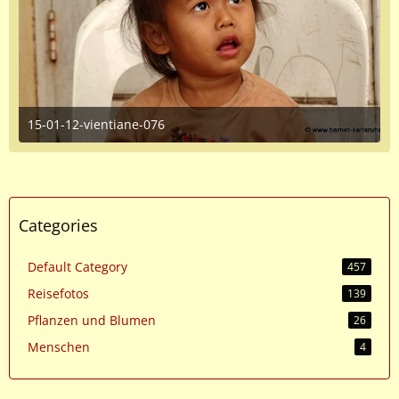
15-01-12-vientiane-076
June 16, 2016 at 1:35 PM
1
Categories
Default Category
457
Reisefotos
139
Pflanzen und Blumen
26
Menschen
4