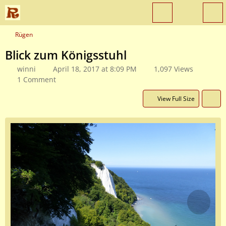
Rügen
Blick zum Königsstuhl
winni
April 18, 2017 at 8:09 PM
1,097 Views
1 Comment
View Full Size