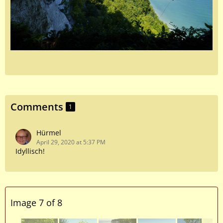
Comments
1
Hürmel
April 29, 2020 at 5:37 PM
Idyllisch!
Image 7 of 8