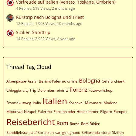
Vorfreude auf Italien (Veneto, Toskana, Umbrien)
4 Replies, 519 Views, 2 months ago
Kurztrip nach Bologna und Triest
12 Replies, 1,963 Views, 10 months ago
Sizilien-Shorttrip
14 Replies, 2,922 Views, A year ago
Thread Tag Cloud
Bologna
Alpenpässe
Assisi
Bericht Palermo online
Cefalu
chianti
florenz
Chioggia
city Trip
Dolomiten
eintritt
Fotoworkshop
Italien
Franziskusweg
Italia
Karneval
Miramare
Modena
Motorrad
Neapel
Palermo
Pension oder Hotelzimmer
Pilgern
Pompeii
Reisebericht
Rom
Roma
Rom Bilder
Sanddiebstahl auf Sardinien
san gimignano
Sellaronda
siena
Sizilien