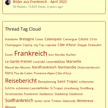
Bilder aus Frankreich - April 2022
56 Replies, 15,829 Views, 4 years ago
Thread Tag Cloud
Bretagne
Calanques
Cassis
Autobahn
Calais
Camargue
Ch'tis
Côte d'Azur
Champagne
Citytrip
city Trip
cupcake
Dieppe
Einkaufen
Frankreich
Essen
Izzo
Korsika
Kuchen
La Garde Freinet
Marseille
Lavendel
Lavendelblüte
Nordfrankreich
Normandie
Massif des Maures
Ockersteinbruch
Paris
Pas-de-Calais
Provence-Alpes-Côte-d'Azur
Reisebericht
Saint Tropez
Reiseplanung
schlemmer
Scht'tis
schönsten Laendelfelder
St.Tropez
strasbourg
Straßburg
Stromstecker Frankreich
Städtetour
Städtetrip
Städtreise
Südfrankreich
Wimereux
tartes
torte
Trinken
Valensole
Wissant