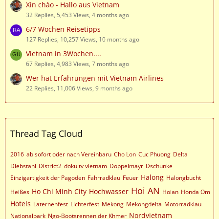
Xin chào - Hallo aus Vietnam
32 Replies, 5,453 Views, 4 months ago
6/7 Wochen Reisetipps
127 Replies, 10,257 Views, 10 months ago
Vietnam in 3Wochen....
67 Replies, 4,983 Views, 7 months ago
Wer hat Erfahrungen mit Vietnam Airlines
22 Replies, 11,006 Views, 9 months ago
Thread Tag Cloud
2016
ab sofort oder nach Vereinbaru
Cho Lon
Cuc Phuong
Delta
Diebstahl
District2
doku tv vietnam
Doppelmayr
Dschunke
Halong
Einzigartigkeit der Pagoden
Fahrradklau
Feuer
Halongbucht
Hoi AN
Ho Chi Minh City
Hochwasser
Heißes
Hoian
Honda Om
Hotels
Laternenfest
Lichterfest
Mekong
Mekongdelta
Motorradklau
Nordvietnam
Nationalpark
Ngo-Bootsrennen der Khmer