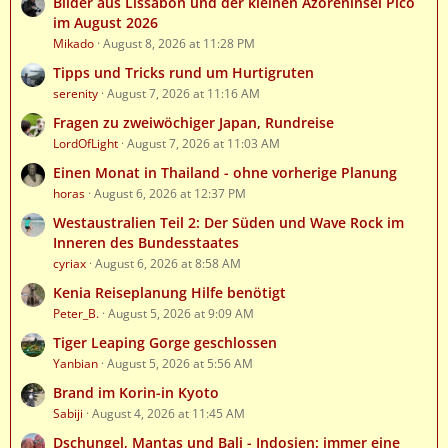
Bilder aus Lissabon und der kleinen Azoreninsel Pico
im August 2026
Mikado
August 8, 2026 at 11:28 PM
Tipps und Tricks rund um Hurtigruten
serenity
August 7, 2026 at 11:16 AM
Fragen zu zweiwöchiger Japan, Rundreise
LordOfLight
August 7, 2026 at 11:03 AM
Einen Monat in Thailand - ohne vorherige Planung
horas
August 6, 2026 at 12:37 PM
Westaustralien Teil 2: Der Süden und Wave Rock im
Inneren des Bundesstaates
cyriax
August 6, 2026 at 8:58 AM
Kenia Reiseplanung Hilfe benötigt
Peter_B.
August 5, 2026 at 9:09 AM
Tiger Leaping Gorge geschlossen
Yanbian
August 5, 2026 at 5:56 AM
Brand im Korin-in Kyoto
Sabiji
August 4, 2026 at 11:45 AM
Dschungel, Mantas und Bali - Indosien: immer eine