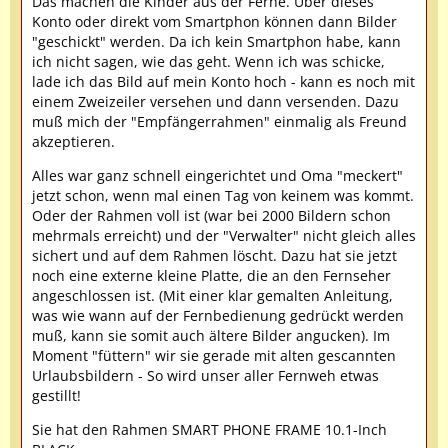
Das machen die Kinder aus der Ferne. Über dieses
Konto oder direkt vom Smartphon können dann Bilder
"geschickt" werden. Da ich kein Smartphon habe, kann
ich nicht sagen, wie das geht. Wenn ich was schicke,
lade ich das Bild auf mein Konto hoch - kann es noch mit
einem Zweizeiler versehen und dann versenden. Dazu
muß mich der "Empfängerrahmen" einmalig als Freund
akzeptieren.
Alles war ganz schnell eingerichtet und Oma "meckert"
jetzt schon, wenn mal einen Tag von keinem was kommt.
Oder der Rahmen voll ist (war bei 2000 Bildern schon
mehrmals erreicht) und der "Verwalter" nicht gleich alles
sichert und auf dem Rahmen löscht. Dazu hat sie jetzt
noch eine externe kleine Platte, die an den Fernseher
angeschlossen ist. (Mit einer klar gemalten Anleitung,
was wie wann auf der Fernbedienung gedrückt werden
muß, kann sie somit auch ältere Bilder angucken). Im
Moment "füttern" wir sie gerade mit alten gescannten
Urlaubsbildern - So wird unser aller Fernweh etwas
gestillt!
Sie hat den Rahmen SMART PHONE FRAME 10.1-Inch