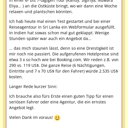
in einer 6- bis 7-tägigen Tour (Kandy, Sigiriya, Nuwara
Eliya... ) an die Ostküste bringt, wo wir dann eine Woche
relaxen und plantschen könnten.
Ich hab heute mal einen Test gestartet und bei einer
Reiseagentour in Sri Lanka ein Webformular ausgefüllt.
In Indien hat sowas schon mal gut geklappt. Wenige
Stunden später war auch ein Angebot da...
... das mich staunen lässt, denn so eine Dreistigkeit ist
mir noch nie passiert. Die aufgerufenen Hotelpreise sind
etwa 3 x so hoch wie bei Booking.com. Wir reden z.B. von
290 vs. 119 US$. Die ganze Reise (6 Nächtigungen,
Eintritte und 7 x 70 US$ für den Fahrer) würde 2.535 US$
kosten.
Langer Rede kurzer Sinn:
Ich brauche also fürs Erste einen guten Tipp für einen
seriösen Fahrer oder eine Agentur, die ein ernstes
Angebot legt.
Vielen Dank im voraus!