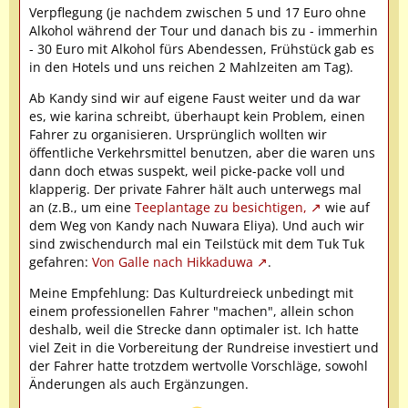
Verpflegung (je nachdem zwischen 5 und 17 Euro ohne
Alkohol während der Tour und danach bis zu - immerhin
- 30 Euro mit Alkohol fürs Abendessen, Frühstück gab es
in den Hotels und uns reichen 2 Mahlzeiten am Tag).
Ab Kandy sind wir auf eigene Faust weiter und da war
es, wie karina schreibt, überhaupt kein Problem, einen
Fahrer zu organisieren. Ursprünglich wollten wir
öffentliche Verkehrsmittel benutzen, aber die waren uns
dann doch etwas suspekt, weil picke-packe voll und
klapperig. Der private Fahrer hält auch unterwegs mal
an (z.B., um eine
Teeplantage zu besichtigen,
wie auf
dem Weg von Kandy nach Nuwara Eliya). Und auch wir
sind zwischendurch mal ein Teilstück mit dem Tuk Tuk
gefahren:
Von Galle nach Hikkaduwa
.
Meine Empfehlung: Das Kulturdreieck unbedingt mit
einem professionellen Fahrer "machen", allein schon
deshalb, weil die Strecke dann optimaler ist. Ich hatte
viel Zeit in die Vorbereitung der Rundreise investiert und
der Fahrer hatte trotzdem wertvolle Vorschläge, sowohl
Änderungen als auch Ergänzungen.