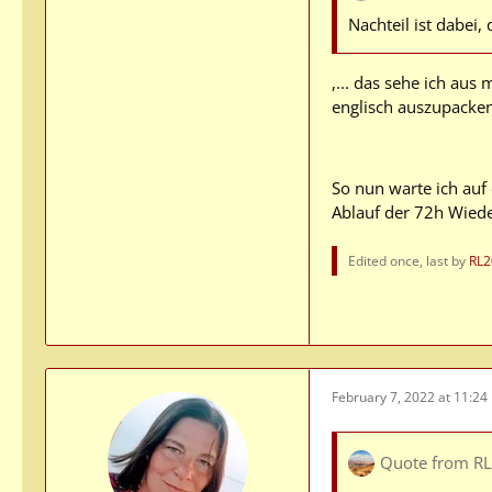
Nachteil ist dabei,
,... das sehe ich aus
englisch auszupacken
So nun warte ich auf
Ablauf der 72h Wied
Edited once, last by
RL2
February 7, 2022 at 11:24
Quote from R