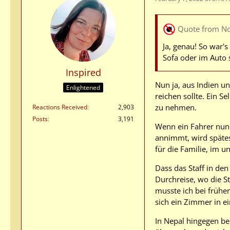
Quote from N
Ja, genau! So war'
Sofa oder im Auto 
Inspired
Nun ja, aus Indien u
Enlightened
reichen sollte. Ein Se
zu nehmen.
Reactions Received
2,903
Posts
3,191
Wenn ein Fahrer nun 
annimmt, wird spätes
für die Familie, im 
Dass das Staff in den
Durchreise, wo die S
musste ich bei frühe
sich ein Zimmer in e
In Nepal hingegen b