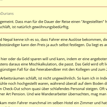
oDurians
s gemeint. Dass man für die Dauer der Reise einen "Angestellten" 
schläft, ist natürlich gewöhnungsbedürftig.
nd Nepal kenne ich es so, dass Fahrer eine Auslöse bekommen, di
lbstständiger kann den Preis ja auch selbst festlegen. Da liegt es 
hier oder da Geld sparen will und kann, indem er eine angeboten
tens daraus eine Mischkalkulation, die passt. Das Geld wird oft l
ungünstigen Fall für das Feierabendbier mit den Kollegen und zum
 Arbeitsräumen schläft, ist nicht ungewöhnlich. So kam ich in Ind
tühle noch hochgestellt waren, während überall auf dem Boden die
m Check-Out schon quasi über schlafendes Personal steigen. Oft 
iner Art Pension. Und wie Wanderarbeiter übernachten, mag man si
ekam mein Fahrer manchmal im selben Hotel ein Zimmer und hat