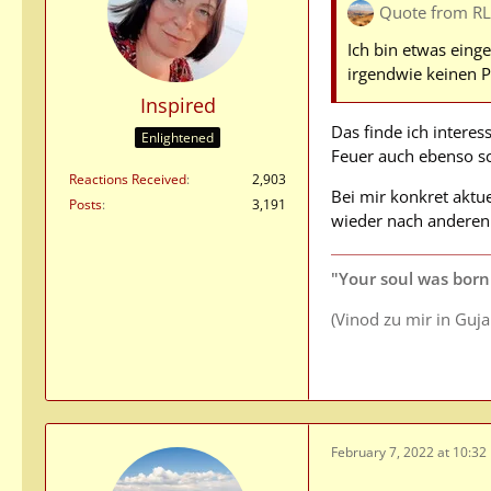
Quote from R
Ich bin etwas eing
irgendwie keinen P
Inspired
Das finde ich intere
Enlightened
Feuer auch ebenso sc
Reactions Received
2,903
Bei mir konkret aktu
Posts
3,191
wieder nach anderen 
"Your soul was born 
(Vinod zu mir in Guj
February 7, 2022 at 10:32