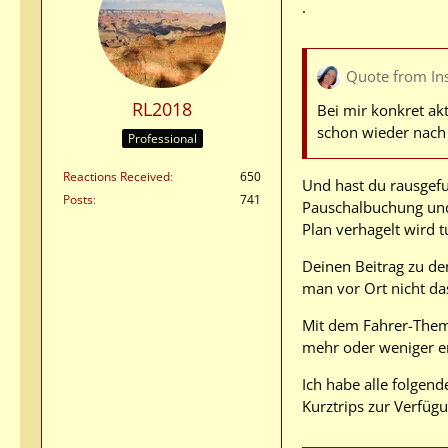
.
Quote from In
RL2018
Bei mir konkret ak
schon wieder nach 
Professional
Reactions Received
650
Und hast du rausgefun
Posts
741
Pauschalbuchung und 
Plan verhagelt wird t
Deinen Beitrag zu de
man vor Ort nicht da
Mit dem Fahrer-Thema
mehr oder weniger e
Ich habe alle folgen
Kurztrips zur Verfügu