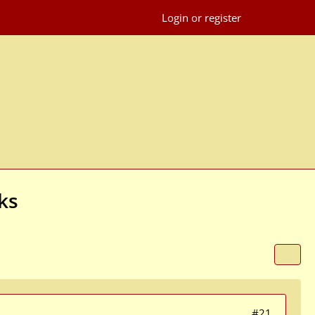
Login or register
ks
#21