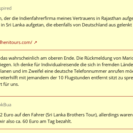
spired
, der die Indienfahrerfirma meines Vertrauens in Rajasthan aufge
a in Sri Lanka aufgetan, die ebenfalls von Deutschland aus gelenk
dhenitours.com/
h das wahrscheinlich am oberen Ende. Die Rückmeldung von Marion 
iegen. Ich denke für Individualreisende die sich in fremden Lände
lanen und im Zweifel eine deutsche Telefonnummer anrufen möch
iterhilft mit jemandem der 10 Flugstunden entfernt sitzt zu sprec
 für uns.
okBua
2 Euro auf den Fahrer (Sri Lanka Brothers Tour), allerdings waren
ir also ca. 60 Euro am Tag bezahlt.