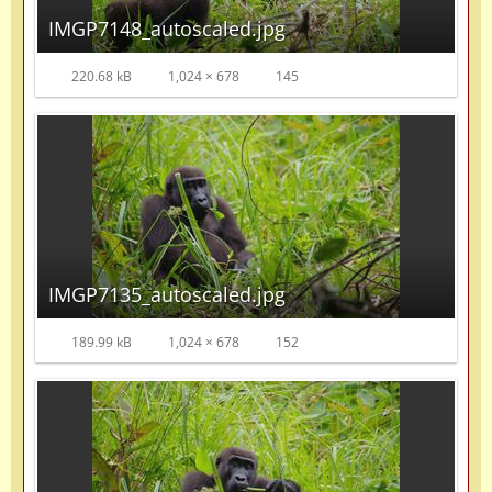
IMGP7148_autoscaled.jpg
220.68 kB
1,024 × 678
145
IMGP7135_autoscaled.jpg
189.99 kB
1,024 × 678
152