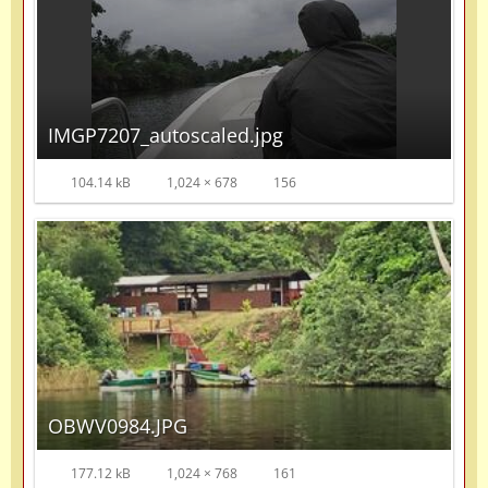
IMGP7207_autoscaled.jpg
104.14 kB
1,024 × 678
156
OBWV0984.JPG
177.12 kB
1,024 × 768
161