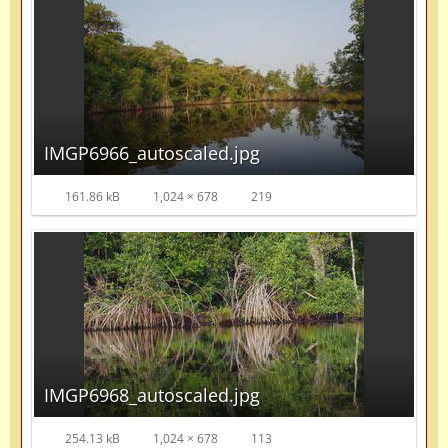
IMGP6966_autoscaled.jpg
161.86 kB
1,024 × 678
219
IMGP6968_autoscaled.jpg
254.13 kB
1,024 × 678
113