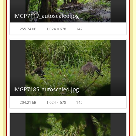
IMGP7117_autoscaled.jpg
255.74 kB
1,024 × 678
142
IMGP7185_autoscaled.jpg
204.21 kB
1,024 × 678
145