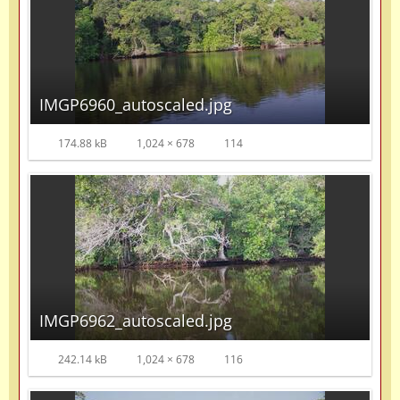
IMGP6960_autoscaled.jpg
174.88 kB
1,024 × 678
114
IMGP6962_autoscaled.jpg
242.14 kB
1,024 × 678
116