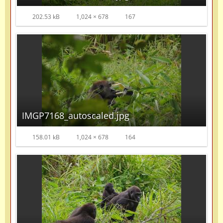
202.53 kB
1,024 × 678
167
IMGP7168_autoscaled.jpg
158.01 kB
1,024 × 678
164