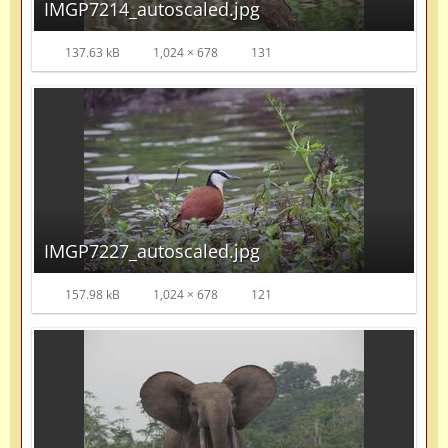
IMGP7214_autoscaled.jpg
137.63 kB
1,024 × 678
131
IMGP7227_autoscaled.jpg
157.98 kB
1,024 × 678
121