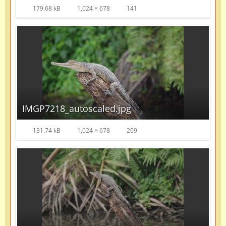
179.68 kB
1,024 × 678
141
IMGP7218_autoscaled.jpg
131.74 kB
1,024 × 678
209