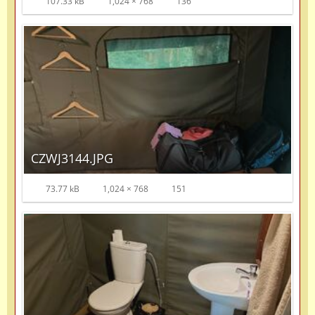
107.33 kB
1,024 × 768
136
CZWJ3144.JPG
73.77 kB
1,024 × 768
151