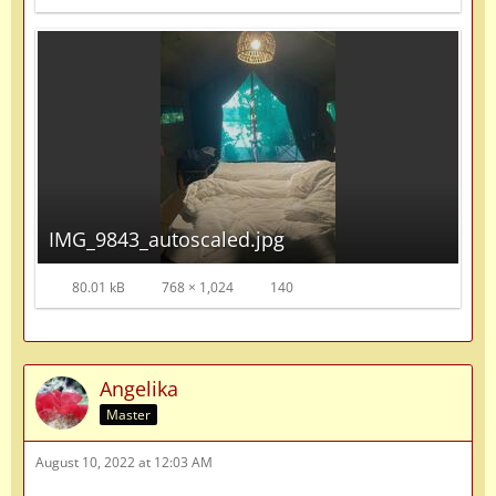
IMG_9843_autoscaled.jpg
80.01 kB
768 × 1,024
140
Angelika
Master
August 10, 2022 at 12:03 AM