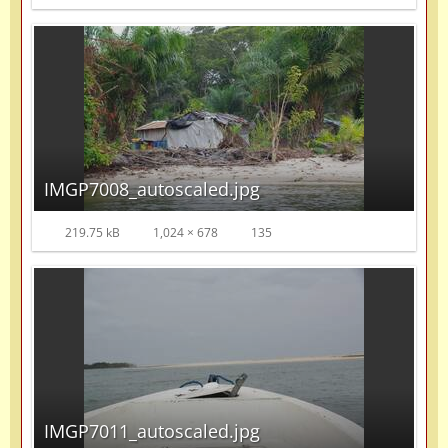
IMGP7008_autoscaled.jpg
219.75 kB
1,024 × 678
135
IMGP7011_autoscaled.jpg