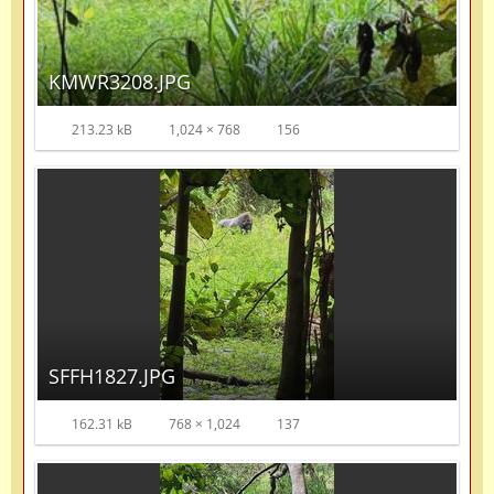
KMWR3208.JPG
213.23 kB
1,024 × 768
156
SFFH1827.JPG
162.31 kB
768 × 1,024
137