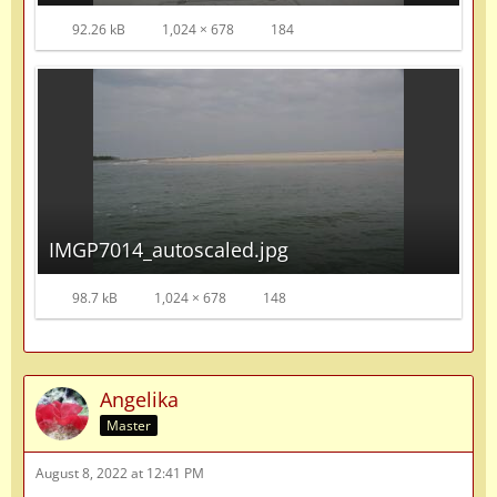
92.26 kB
1,024 × 678
184
IMGP7014_autoscaled.jpg
98.7 kB
1,024 × 678
148
Angelika
Master
August 8, 2022 at 12:41 PM