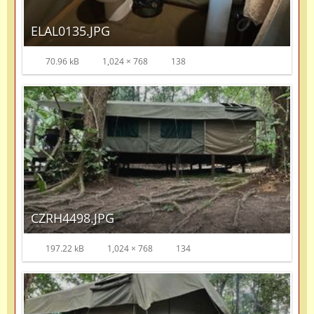
ELAL0135.JPG
70.96 kB
1,024 × 768
138
CZRH4498.JPG
197.22 kB
1,024 × 768
134