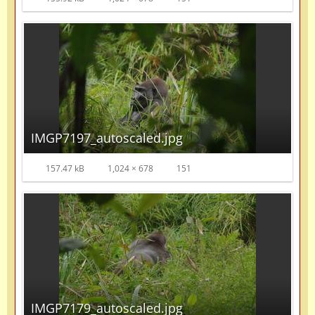
IMGP7197_autoscaled.jpg
157.47 kB
1,024 × 678
151
IMGP7179_autoscaled.jpg