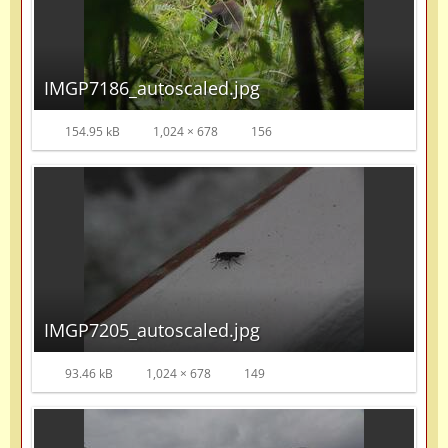
IMGP7186_autoscaled.jpg
154.95 kB
1,024 × 678
156
IMGP7205_autoscaled.jpg
93.46 kB
1,024 × 678
149