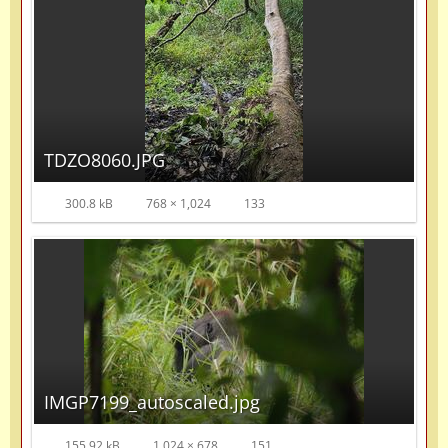
TDZO8060.JPG
300.8 kB
768 × 1,024
133
IMGP7199_autoscaled.jpg
155.92 kB
1,024 × 678
151