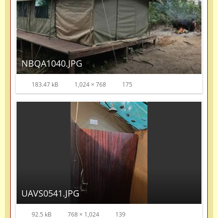
NBQA1040.JPG
183.47 kB
1,024 × 768
175
UAVS0541.JPG
92.5 kB
768 × 1,024
139