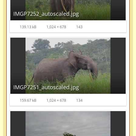
IMGP7252_autoscaled.jpg
139.13 kB
1,024 × 678
143
IMGP7251_autoscaled.jpg
159.67 kB
1,024 × 678
134