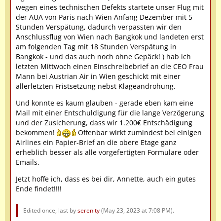
wegen eines technischen Defekts startete unser Flug mit
der AUA von Paris nach Wien Anfang Dezember mit 5
Stunden Verspätung, dadurch verpassten wir den
Anschlussflug von Wien nach Bangkok und landeten erst
am folgenden Tag mit 18 Stunden Verspätung in
Bangkok - und das auch noch ohne Gepäck! ) hab ich
letzten Mittwoch einen Einschreibebrief an die CEO Frau
Mann bei Austrian Air in Wien geschickt mit einer
allerletzten Fristsetzung nebst Klageandrohung.
Und konnte es kaum glauben - gerade eben kam eine
Mail mit einer Entschuldigung für die lange Verzögerung
und der Zusicherung, dass wir 1.200€ Entschädigung
bekommen!
Offenbar wirkt zumindest bei einigen
Airlines ein Papier-Brief an die obere Etage ganz
erheblich besser als alle vorgefertigten Formulare oder
Emails.
Jetzt hoffe ich, dass es bei dir, Annette, auch ein gutes
Ende findet!!!!
Edited once, last by
serenity
(
May 23, 2023 at 7:08 PM
).