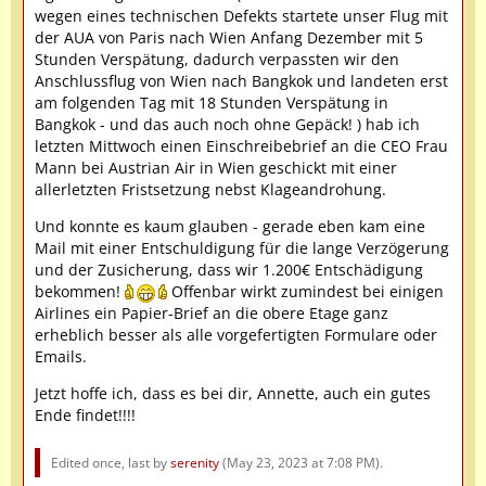
wegen eines technischen Defekts startete unser Flug mit
der AUA von Paris nach Wien Anfang Dezember mit 5
Stunden Verspätung, dadurch verpassten wir den
Anschlussflug von Wien nach Bangkok und landeten erst
am folgenden Tag mit 18 Stunden Verspätung in
Bangkok - und das auch noch ohne Gepäck! ) hab ich
letzten Mittwoch einen Einschreibebrief an die CEO Frau
Mann bei Austrian Air in Wien geschickt mit einer
allerletzten Fristsetzung nebst Klageandrohung.
Und konnte es kaum glauben - gerade eben kam eine
Mail mit einer Entschuldigung für die lange Verzögerung
und der Zusicherung, dass wir 1.200€ Entschädigung
bekommen!
Offenbar wirkt zumindest bei einigen
Airlines ein Papier-Brief an die obere Etage ganz
erheblich besser als alle vorgefertigten Formulare oder
Emails.
Jetzt hoffe ich, dass es bei dir, Annette, auch ein gutes
Ende findet!!!!
Edited once, last by
serenity
(
May 23, 2023 at 7:08 PM
).