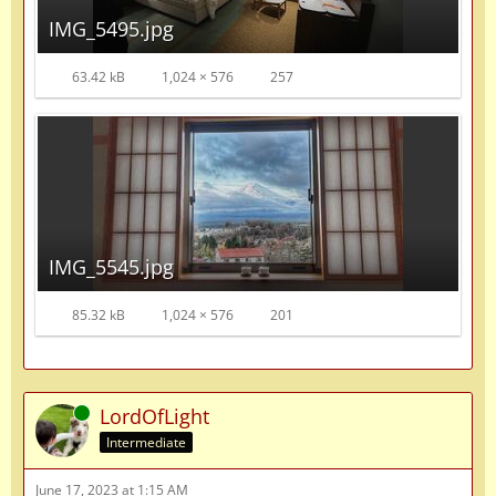
IMG_5495.jpg
63.42 kB
1,024 × 576
257
IMG_5545.jpg
85.32 kB
1,024 × 576
201
Online
LordOfLight
Intermediate
June 17, 2023 at 1:15 AM