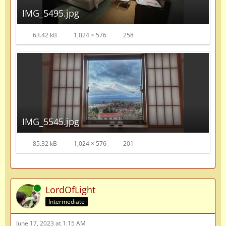
IMG_5495.jpg
63.42 kB
1,024 × 576
258
IMG_5545.jpg
85.32 kB
1,024 × 576
201
Online
LordOfLight
Intermediate
June 17, 2023 at 1:15 AM