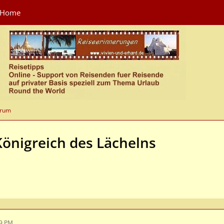
Home
orum
Königreich des Lächelns
59 PM