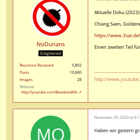
Aktuelle Doku (2023)
Chiang Saen, Goldenes
https://www.3sat.de
NoDurians
Einen zweiten Teil fü
Enlightened
Reactions Received
5,802
Posts
10,680
http://www.youtube
Images
28
Website
http://youtube.com/@wokandlife
November 25, 2023 at 6:
Haben wir gestern gr