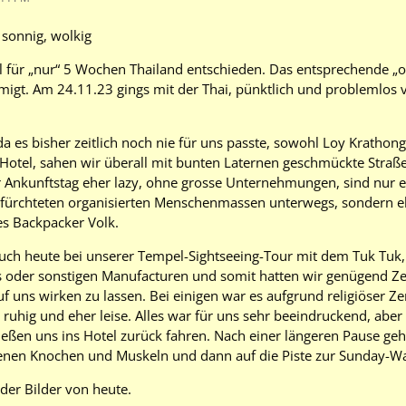
 sonnig, wolkig
 für „nur“ 5 Wochen Thailand entschieden. Das entsprechende „ov
igt. Am 24.11.23 gings mit der Thai, pünktlich und problemlos
da es bisher zeitlich noch nie für uns passte, sowohl Loy Krathong
Hotel, sahen wir überall mit bunten Laternen geschmückte Straß
er Ankunftstag eher lazy, ohne grosse Unternehmungen, sind nur 
befürchteten organisierten Menschenmassen unterwegs, sondern e
es Backpacker Volk.
 auch heute bei unserer Tempel-Sightseeing-Tour mit dem Tuk Tuk
ps oder sonstigen Manufacturen und somit hatten wir genügend Zei
f uns wirken zu lassen. Bei einigen war es aufgrund religiöser Z
l ruhig und eher leise. Alles war für uns sehr beeindruckend, ab
eßen uns ins Hotel zurück fahren. Nach einer längeren Pause geht 
enen Knochen und Muskeln und dann auf die Piste zur Sunday-Wal
der Bilder von heute.