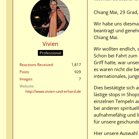
Chiang Mai, 29 Grad,
Wir habe uns diesmal
beantragt und genehm
Chiang Mai.
Vivien
Wir wollten endlich, 
Professional
Schon bei Fahrt zum 
Griff hatte, war uns
Reactions Received
1,817
es waren nicht die 
Posts
929
internationales, jung
Images
7
Website
Dies bestätigte sich
http://www.vivien-und-erhard.de
lästige stops in Sho
einzelnen Tempeln au
bei anderen spirituel
aufnahmefähig und li
für unsere geschund
Hier unsere Auswahl 