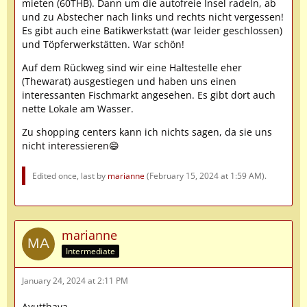
mieten (60THB). Dann um die autofreie Insel radeln, ab
und zu Abstecher nach links und rechts nicht vergessen!
Es gibt auch eine Batikwerkstatt (war leider geschlossen)
und Töpferwerkstätten. War schön!
Auf dem Rückweg sind wir eine Haltestelle eher
(Thewarat) ausgestiegen und haben uns einen
interessanten Fischmarkt angesehen. Es gibt dort auch
nette Lokale am Wasser.
Zu shopping centers kann ich nichts sagen, da sie uns
nicht interessieren😄
Edited once, last by
marianne
(
February 15, 2024 at 1:59 AM
).
marianne
Intermediate
January 24, 2024 at 2:11 PM
Ayutthaya