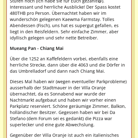
Stufen hoch (ich habe sie für Euch gezählt😄).
Interessant und herrliche Ausblicke! Der Spass kostet
480THB pro Person. Übernachtet haben wir im
wunderschön gelegenen Kaewma Farmstay. Tolles
Abendessen (Fisch), uns hat es supergut gefallen, es
liegt in den Reisfeldern. Sehr einfache Zimmer, aber
idyllisch gelegen und sehr nette Betreiber.
Mueang Pan - Chiang Mai
Über die 1252 an Kaffefeldern vorbei, ebenfalls eine
herrliche Strecke, dann über die 4063 und die Dörfer in
das Umbrelladorf und dann nach Chiang Mai.
Dieses Mal haben wir (wegen eventueller Parkprobleme)
ausserhalb der Stadtmauer in der Villa Oranje
übernachtet, da es Sonnabend war wurde der
Nachtmarkt aufgebaut und haben wir vorher einen
Parkplatz reserviert. Schöne geräumige Zimmer, Balkon,
holländischer Besitzer. Gegessen haben wir bei Da
Stefano (dem Forum sei es gedankt) die Pizza war
superlecker und eine gute Abwechslung.
Gegenüber der Villa Oranje ist auch ein italienisches