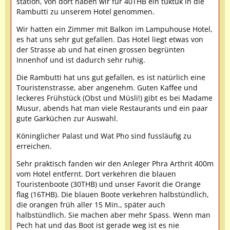
station, von dort haben wir für 40THB ein tuktuk in die
Rambutti zu unserem Hotel genommen.
Wir hatten ein Zimmer mit Balkon im Lampuhouse Hotel,
es hat uns sehr gut gefallen. Das Hotel liegt etwas von
der Strasse ab und hat einen grossen begrünten
Innenhof und ist dadurch sehr ruhig.
Die Rambutti hat uns gut gefallen, es ist natürlich eine
Touristenstrasse, aber angenehm. Guten Kaffee und
leckeres Frühstück (Obst und Müsli!) gibt es bei Madame
Musur, abends hat man viele Restaurants und ein paar
gute Garküchen zur Auswahl.
Köninglicher Palast und Wat Pho sind fussläufig zu
erreichen.
Sehr praktisch fanden wir den Anleger Phra Arthrit 400m
vom Hotel entfernt. Dort verkehren die blauen
Touristenboote (30THB) und unser Favorit die Orange
flag (16THB). Die blauen Boote verkehren halbstündlich,
die orangen früh aller 15 Min., später auch
halbstündlich. Sie machen aber mehr Spass. Wenn man
Pech hat und das Boot ist gerade weg ist es nie