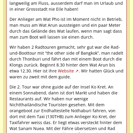
langweilig am Fluss, ausserdem darf man im Urlaub und
in einer Grossstadt nie Eile haben!
Der Anlieger am Wat Pho ist im Moment nicht in Betrieb,
man muss am Wat Arun aussteigen und ein paar Meter
durch das Gelände des Wat laufen, wenn man sagt dass
man zum Boot will lassen sie einen durch.
Wir haben 2 Radtouren gemacht, sehr gut war die Rad-
und-Boottour mit “the other side of Bangkok”, man radelt
durch Thonburi und fährt dan mit einem Boot durch die
Klongs zurùck. Beginnt 8.30 hinter dem Wat Arun bis
etwa 12.30. Hier ist ihre
Website
. Wir hatten Glück und
waren zu zweit mit dem guide.
Die 2. Tour war ohne guide auf der Insel Ko Kret. An
einem Sonnabend, dann ist dort Markt und haben die
Restaurants auf. Wir haben nur wenige
Nichtthailändische Touristen gesehen. Mit dem
orangeboot zur Endhaltestelle Nothaburi fahren, von
dort mit dem Taxi (130THB) zum Anlieger Ko Kret, der
Taxifahrer weiss das. Er liegt etwas versteckt hinter dem
Wat Sanam Nuea. Mit der Fähre übersetzen und Rad