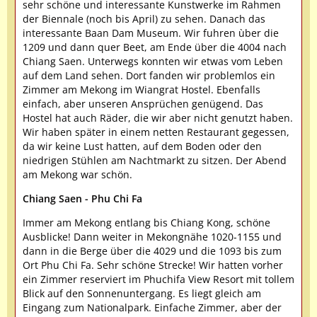
sehr schöne und interessante Kunstwerke im Rahmen
der Biennale (noch bis April) zu sehen. Danach das
interessante Baan Dam Museum. Wir fuhren ùber die
1209 und dann quer Beet, am Ende über die 4004 nach
Chiang Saen. Unterwegs konnten wir etwas vom Leben
auf dem Land sehen. Dort fanden wir problemlos ein
Zimmer am Mekong im Wiangrat Hostel. Ebenfalls
einfach, aber unseren Ansprüchen genügend. Das
Hostel hat auch Räder, die wir aber nicht genutzt haben.
Wir haben später in einem netten Restaurant gegessen,
da wir keine Lust hatten, auf dem Boden oder den
niedrigen Stühlen am Nachtmarkt zu sitzen. Der Abend
am Mekong war schön.
Chiang Saen - Phu Chi Fa
Immer am Mekong entlang bis Chiang Kong, schöne
Ausblicke! Dann weiter in Mekongnähe 1020-1155 und
dann in die Berge über die 4029 und die 1093 bis zum
Ort Phu Chi Fa. Sehr schöne Strecke! Wir hatten vorher
ein Zimmer reserviert im Phuchifa View Resort mit tollem
Blick auf den Sonnenuntergang. Es liegt gleich am
Eingang zum Nationalpark. Einfache Zimmer, aber der