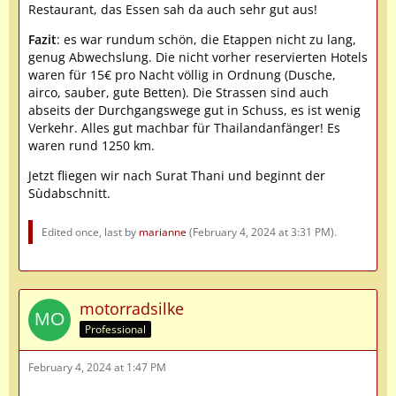
Restaurant, das Essen sah da auch sehr gut aus!
Fazit
: es war rundum schön, die Etappen nicht zu lang,
genug Abwechslung. Die nicht vorher reservierten Hotels
waren für 15€ pro Nacht völlig in Ordnung (Dusche,
airco, sauber, gute Betten). Die Strassen sind auch
abseits der Durchgangswege gut in Schuss, es ist wenig
Verkehr. Alles gut machbar für Thailandanfänger! Es
waren rund 1250 km.
Jetzt fliegen wir nach Surat Thani und beginnt der
Sùdabschnitt.
Edited once, last by
marianne
(
February 4, 2024 at 3:31 PM
).
motorradsilke
Professional
February 4, 2024 at 1:47 PM