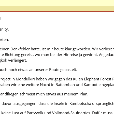
M
enity,
rten.
inen Denkfehler hatte, ist mir heute klar geworden. Wir verlieren
te Richtung gereist, wo man bei der Hinreise ja gewinnt. Angedach
kok verlängert.
auch noch etwas an unserer Route gebastelt.
Project in Mondulkiri haben wir gegen das Kulen Elephant Forest P
haben wir eine weitere Nacht in Battamban und Kampot eingepla
Sandfliegen schmeist mich etwas aus meinem Plan.
 davon ausgegangen, dass die Inseln in Kambotscha ursprünglicher
keine Lust auf Partyvolk und Vollmond-Saufparties. Dafür muss m