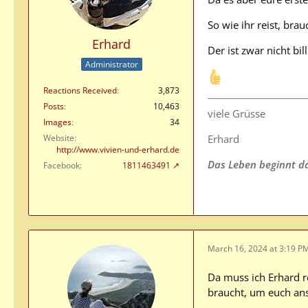
So wie ihr reist, bra
Erhard
Der ist zwar nicht bill
Administrator
Reactions Received
3,873
Posts
10,463
viele Grüsse
Images
34
Website
Erhard
http://www.vivien-und-erhard.de
Das Leben beginnt da,
Facebook
1811463491
March 16, 2024 at 3:19 P
Da muss ich Erhard re
braucht, um euch an