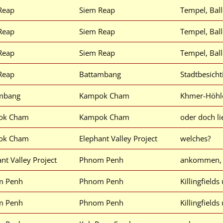
Reap
Siem Reap
Tempel, Bal
Reap
Siem Reap
Tempel, Bal
Reap
Siem Reap
Tempel, Bal
Reap
Battambang
Stadtbesich
mbang
Kampok Cham
Khmer-Höhle
ok Cham
Kampok Cham
oder doch li
ok Cham
Elephant Valley Project
welches?
nt Valley Project
Phnom Penh
ankommen, 
m Penh
Phnom Penh
Killingfield
m Penh
Phnom Penh
Killingfield