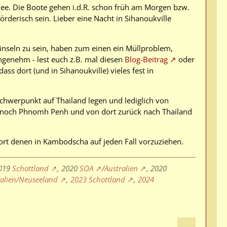
 Idee. Die Boote gehen i.d.R. schon früh am Morgen bzw.
erisch sein. Lieber eine Nacht in Sihanoukville
uminseln zu sein, haben zum einen ein Müllproblem,
angenehm - lest euch z.B. mal diesen
Blog-Beitrag
oder
ss dort (und in Sihanoukville) vieles fest in
 Schwerpunkt auf Thailand legen und lediglich von
. noch Phnomh Penh und von dort zurück nach Thailand
ort denen in Kambodscha auf jeden Fall vorzuziehen.
2019
Schottland
, 2020
SOA
/
Australien
, 2020
ralien/Neuseeland
,
2023 Schottland
,
2024