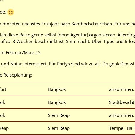
de,
h möchten nächstes Frühjahr nach Kambodscha reisen. Für uns bei
h diese Reise gerne selbst (ohne Agentur) organisieren. Allerdin
uf ca. 3 Wochen beschränkt ist, Sinn macht. Über Tipps und Info
e im Februar/März 25
 und Natur interessiert. Für Partys sind wir zu alt. Da genießen wi
ge Reiseplanung:
urt
Bangkok
ankommen, 
ok
Bangkok
Stadtbesicht
ok
Siem Reap
ankommen, 
Reap
Siem Reap
Tempel, Bal