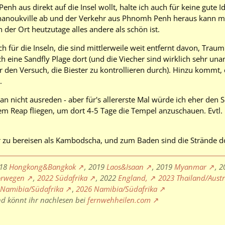
nh aus direkt auf die Insel wollt, halte ich auch für keine gute
anoukville ab und der Verkehr aus Phnomh Penh heraus kann mörd
der Ort heutzutage alles andere als schön ist.
uch für die Inseln, die sind mittlerweile weit entfernt davon, Tra
h eine Sandfly Plage dort (und die Viecher sind wirklich sehr un
 den Versuch, die Biester zu kontrollieren durch). Hinzu kommt, da
.
lan nicht ausreden - aber für's allererste Mal würde ich eher den
em Reap fliegen, um dort 4-5 Tage die Tempel anzuschauen. Evtl
er zu bereisen als Kambodscha, und zum Baden sind die Strände d
018
Hongkong&Bangkok
, 2019
Laos&Isaan
, 2019
Myanmar
, 
rwegen
,
2022 Südafrika
, 2022
England,
2023 Thailand/Aust
 Namibia/Südafrika
,
2026 Namibia/Südafrika
nd könnt ihr nachlesen bei
fernwehheilen.com