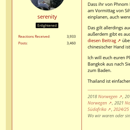
Dass ihr von Phnom Pe
am Vormittag von Sih
serenity
einplanen, auch wenn 
Enlightened
Das gilt allerdings a
außerdem gibt es auc
Reactions Received
3,933
diesen Beitrag
über
Posts
3,460
chinesischer Hand ist
Ich will euch euren P
Bangkok aus nach Si
zum Baden.
Thailand ist einfach
2018
Norwegen
, 2
Norwegen
, 2021
No
Südafrika
,
2024/25
Wo wir waren oder si