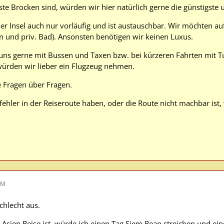
ste Brocken sind, würden wir hier natürlich gerne die günstigste
er Insel auch nur vorläufig und ist austauschbar. Wir möchten auf
 und priv. Bad). Ansonsten benötigen wir keinen Luxus.
uns gerne mit Bussen und Taxen bzw. bei kürzeren Fahrten mit T
ürden wir lieber ein Flugzeug nehmen.
e Fragen über Fragen.
kfehler in der Reiseroute haben, oder die Route nicht machbar ist
AM
schlecht aus.
 Asien Reise ist, würde ich einen Tag Siem Reap streichen und ei