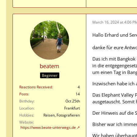
March 16, 2024 at 4:06 P
Hallo Erhard und Ser
danke für eure Antwo
Das ich mit Bangkok e
beatem
in die entgegengesetz
um einen Tag in Bang
Beginner
Inzwischen habe ich 
Reactions Received
4
Posts
14
Das Elephant Valley 
Birthday
Oct 25th
ausgetauscht. Somit 
Location
Frankfurt
Der Hinweis auf die 
Hobbies
Reisen, Fotografieren
Website
Bisher war ich immer
https://www.beate-unterwegs.de
Wir haben überhaupt 