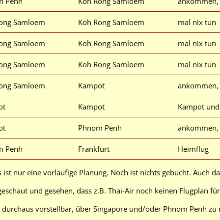
m Penh
Koh Rong Samloem
ankommen, 
ong Samloem
Koh Rong Samloem
mal nix tun
ong Samloem
Koh Rong Samloem
mal nix tun
ong Samloem
Koh Rong Samloem
mal nix tun
ong Samloem
Kampot
ankommen, 
ot
Kampot
Kampot und
ot
Phnom Penh
ankommen, 
m Penh
Frankfurt
Heimflug
 ist nur eine vorläufige Planung. Noch ist nichts gebucht. Auch da
geschaut und gesehen, dass z.B. Thai-Air noch keinen Flugplan für
 durchaus vorstellbar, über Singapore und/oder Phnom Penh zu r