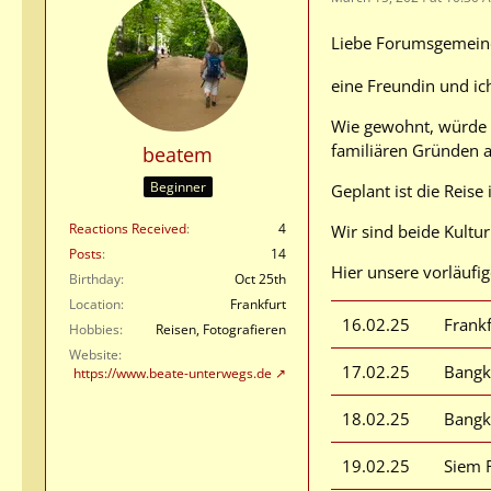
Liebe Forumsgemein
eine Freundin und ic
Wie gewohnt, würde ic
familiären Gründen a
beatem
Beginner
Geplant ist die Reis
Reactions Received
4
Wir sind beide Kultur
Posts
14
Hier unsere vorläufi
Birthday
Oct 25th
Location
Frankfurt
16.02.25
Frankf
Hobbies
Reisen, Fotografieren
Website
17.02.25
Bangk
https://www.beate-unterwegs.de
18.02.25
Bangk
19.02.25
Siem 