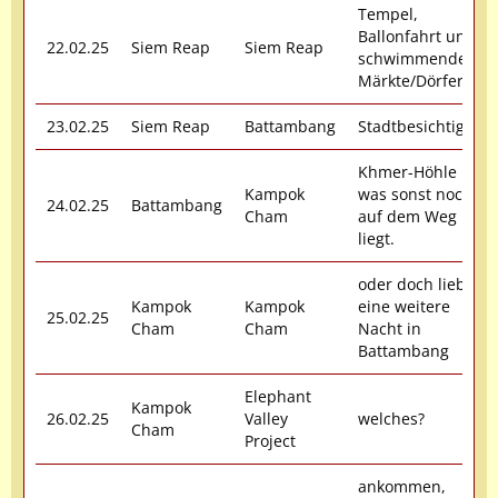
Tempel,
Ballonfahrt und
22.02.25
Siem Reap
Siem Reap
schwimmende
Märkte/Dörfer
23.02.25
Siem Reap
Battambang
Stadtbesichtigung
Khmer-Höhle und
Kampok
was sonst noch
24.02.25
Battambang
Cham
auf dem Weg
liegt.
oder doch lieber
Kampok
Kampok
eine weitere
25.02.25
Cham
Cham
Nacht in
Battambang
Elephant
Kampok
26.02.25
Valley
welches?
Cham
Project
ankommen,