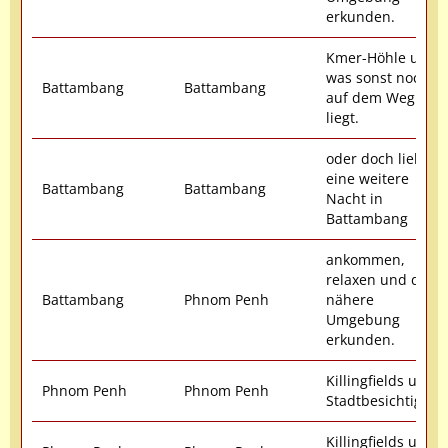
erkunden.
Kmer-Höhle und
was sonst noch
Battambang
Battambang
auf dem Weg
liegt.
oder doch lieber
eine weitere
Battambang
Battambang
Nacht in
Battambang
ankommen,
relaxen und die
Battambang
Phnom Penh
nähere
Umgebung
erkunden.
Killingfields und
Phnom Penh
Phnom Penh
Stadtbesichtigung
Killingfields und