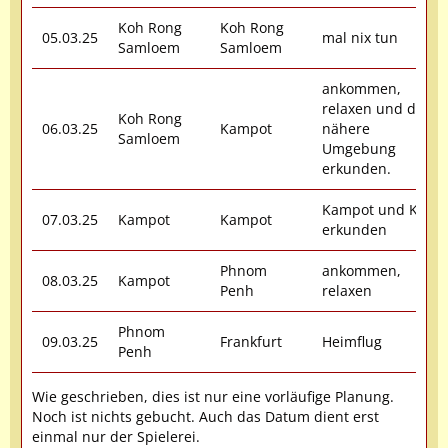
Koh Rong
Koh Rong
05.03.25
mal nix tun
Samloem
Samloem
ankommen,
relaxen und die
Koh Rong
06.03.25
Kampot
nähere
Samloem
Umgebung
erkunden.
Kampot und Kep
07.03.25
Kampot
Kampot
erkunden
Phnom
ankommen,
08.03.25
Kampot
Penh
relaxen
Phnom
09.03.25
Frankfurt
Heimflug
Penh
Wie geschrieben, dies ist nur eine vorläufige Planung.
Noch ist nichts gebucht. Auch das Datum dient erst
einmal nur der Spielerei.