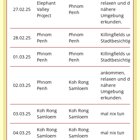
Elephant
relaxen und die
Phnom
27.02.25
Valley
nähere
Penh
Project
Umgebung
erkunden.
Phnom
Phnom
Killingfields und
28.02.25
Penh
Penh
Stadtbesichtigung
Phnom
Phnom
Killingfields und
01.03.25
Penh
Penh
Stadtbesichtigung
ankommen,
relaxen und die
Phnom
Koh Rong
02.03.25
nähere
Penh
Samloem
Umgebung
erkunden.
Koh Rong
Koh Rong
03.03.25
mal nix tun
Samloem
Samloem
Koh Rong
Koh Rong
04.03.25
mal nix tun
Samloem
Samloem