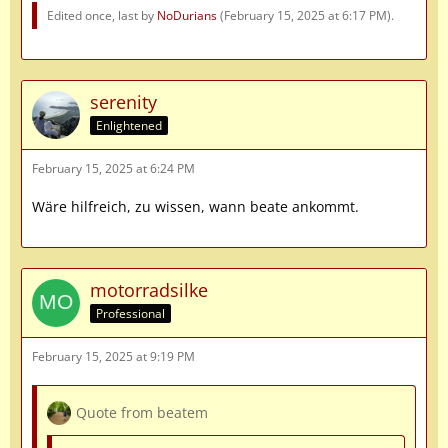
Edited once, last by
NoDurians
(
February 15, 2025 at 6:17 PM
).
serenity
Enlightened
February 15, 2025 at 6:24 PM
Wäre hilfreich, zu wissen, wann beate ankommt.
motorradsilke
Professional
February 15, 2025 at 9:19 PM
Quote from beatem