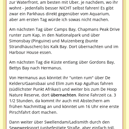
zur Waterfront, am besten mit Uber, je nachdem, wo ihr
wohnt - jedenfalls besser NICHT selbst fahren! Es gibt
zwar ein Parkhaus direkt gegenüber vom Aquarium,
aber am ersten Tag würde ich sowas nicht machen.
Am nächsten Tag über Camps Bay, Chapmans Peak Drive
runter zum Kap, in den Nationalpark und über
Simonsbay (Pinguine) und Muizenberg (bunte
Strandhäuschen) bis Kalk Bay. Dort übernachten und im
Harbour House essen.
Am nächsten Tag die Küste entlang über Gordons Bay,
Bettys Bay nach Hermanus.
Von Hermanus aus könntet ihr "unten rum" über De
Kelders/Gaansbaai und Elim zum Kap Agulhas fahren
(südlichster Punkt Afrikas!) und weiter bis zum De Hoop
Nature Reserve, dort
übernachten
. Reine Fahrzeit ca. 3
1/2 Stunden, da kommt ihr auch mit Abstechern am
frühen Nachmittag an und könntet um 16 Uhr eine erste
Pirschfahrt dort machen.
Dann weiter über Swellendam/Ladismith durch den
Seweweeksport (unbefestigte Straße, aber einfach toll,