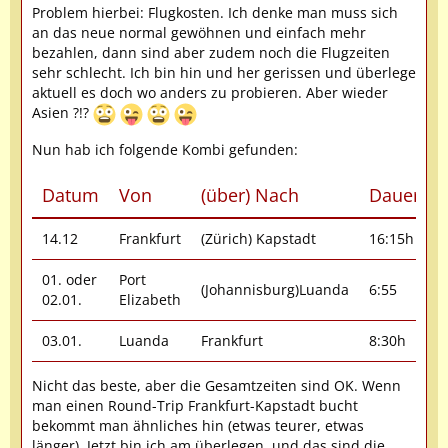
Problem hierbei: Flugkosten. Ich denke man muss sich
an das neue normal gewöhnen und einfach mehr
bezahlen, dann sind aber zudem noch die Flugzeiten
sehr schlecht. Ich bin hin und her gerissen und überlege
aktuell es doch wo anders zu probieren. Aber wieder
Asien ?!?
Nun hab ich folgende Kombi gefunden:
Datum
Von
(über) Nach
Dauer
A
14.12
Frankfurt
(Zürich) Kapstadt
16:15h
S
01. oder
Port
(Johannisburg)Luanda
6:55
A
02.01.
Elizabeth
03.01.
Luanda
Frankfurt
8:30h
Nicht das beste, aber die Gesamtzeiten sind OK. Wenn
man einen Round-Trip Frankfurt-Kapstadt bucht
bekommt man ähnliches hin (etwas teurer, etwas
länger). Jetzt bin ich am überlegen, und das sind die