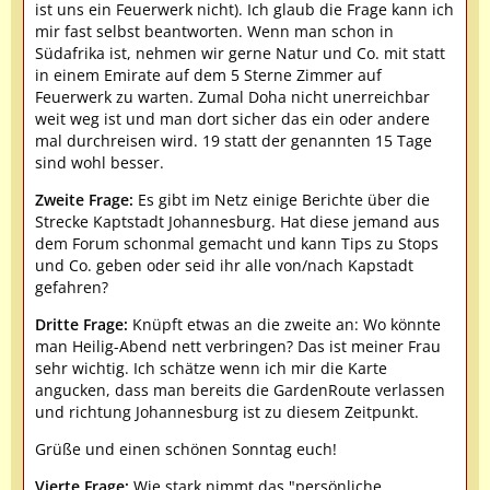
ist uns ein Feuerwerk nicht). Ich glaub die Frage kann ich
mir fast selbst beantworten. Wenn man schon in
Südafrika ist, nehmen wir gerne Natur und Co. mit statt
in einem Emirate auf dem 5 Sterne Zimmer auf
Feuerwerk zu warten. Zumal Doha nicht unerreichbar
weit weg ist und man dort sicher das ein oder andere
mal durchreisen wird. 19 statt der genannten 15 Tage
sind wohl besser.
Zweite Frage:
Es gibt im Netz einige Berichte über die
Strecke Kaptstadt Johannesburg. Hat diese jemand aus
dem Forum schonmal gemacht und kann Tips zu Stops
und Co. geben oder seid ihr alle von/nach Kapstadt
gefahren?
Dritte Frage:
Knüpft etwas an die zweite an: Wo könnte
man Heilig-Abend nett verbringen? Das ist meiner Frau
sehr wichtig. Ich schätze wenn ich mir die Karte
angucken, dass man bereits die GardenRoute verlassen
und richtung Johannesburg ist zu diesem Zeitpunkt.
Grüße und einen schönen Sonntag euch!
Vierte Frage:
Wie stark nimmt das "persönliche