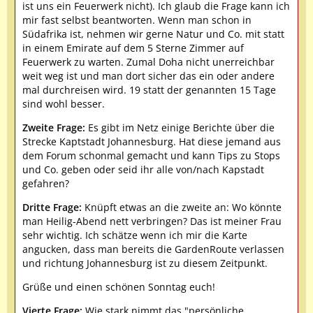
ist uns ein Feuerwerk nicht). Ich glaub die Frage kann ich
mir fast selbst beantworten. Wenn man schon in
Südafrika ist, nehmen wir gerne Natur und Co. mit statt
in einem Emirate auf dem 5 Sterne Zimmer auf
Feuerwerk zu warten. Zumal Doha nicht unerreichbar
weit weg ist und man dort sicher das ein oder andere
mal durchreisen wird. 19 statt der genannten 15 Tage
sind wohl besser.
Zweite Frage:
Es gibt im Netz einige Berichte über die
Strecke Kaptstadt Johannesburg. Hat diese jemand aus
dem Forum schonmal gemacht und kann Tips zu Stops
und Co. geben oder seid ihr alle von/nach Kapstadt
gefahren?
Dritte Frage:
Knüpft etwas an die zweite an: Wo könnte
man Heilig-Abend nett verbringen? Das ist meiner Frau
sehr wichtig. Ich schätze wenn ich mir die Karte
angucken, dass man bereits die GardenRoute verlassen
und richtung Johannesburg ist zu diesem Zeitpunkt.
Grüße und einen schönen Sonntag euch!
Vierte Frage:
Wie stark nimmt das "persönliche