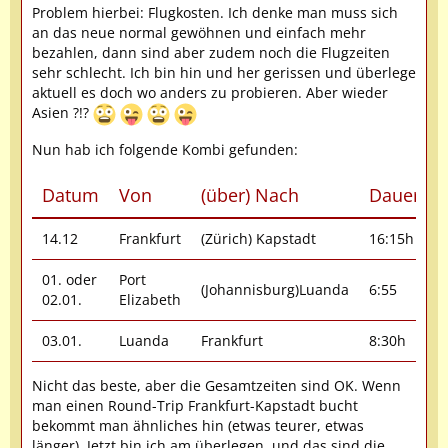
Problem hierbei: Flugkosten. Ich denke man muss sich
an das neue normal gewöhnen und einfach mehr
bezahlen, dann sind aber zudem noch die Flugzeiten
sehr schlecht. Ich bin hin und her gerissen und überlege
aktuell es doch wo anders zu probieren. Aber wieder
Asien ?!?
Nun hab ich folgende Kombi gefunden:
Datum
Von
(über) Nach
Dauer
A
14.12
Frankfurt
(Zürich) Kapstadt
16:15h
S
01. oder
Port
(Johannisburg)Luanda
6:55
A
02.01.
Elizabeth
03.01.
Luanda
Frankfurt
8:30h
Nicht das beste, aber die Gesamtzeiten sind OK. Wenn
man einen Round-Trip Frankfurt-Kapstadt bucht
bekommt man ähnliches hin (etwas teurer, etwas
länger). Jetzt bin ich am überlegen, und das sind die