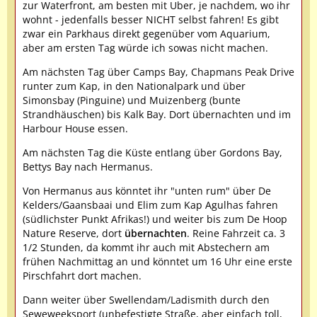
zur Waterfront, am besten mit Uber, je nachdem, wo ihr
wohnt - jedenfalls besser NICHT selbst fahren! Es gibt
zwar ein Parkhaus direkt gegenüber vom Aquarium,
aber am ersten Tag würde ich sowas nicht machen.
Am nächsten Tag über Camps Bay, Chapmans Peak Drive
runter zum Kap, in den Nationalpark und über
Simonsbay (Pinguine) und Muizenberg (bunte
Strandhäuschen) bis Kalk Bay. Dort übernachten und im
Harbour House essen.
Am nächsten Tag die Küste entlang über Gordons Bay,
Bettys Bay nach Hermanus.
Von Hermanus aus könntet ihr "unten rum" über De
Kelders/Gaansbaai und Elim zum Kap Agulhas fahren
(südlichster Punkt Afrikas!) und weiter bis zum De Hoop
Nature Reserve, dort
übernachten
. Reine Fahrzeit ca. 3
1/2 Stunden, da kommt ihr auch mit Abstechern am
frühen Nachmittag an und könntet um 16 Uhr eine erste
Pirschfahrt dort machen.
Dann weiter über Swellendam/Ladismith durch den
Seweweeksport (unbefestigte Straße, aber einfach toll,