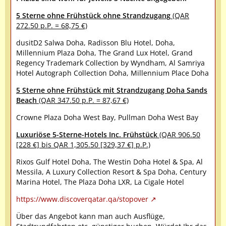
5 Sterne ohne Frühstück ohne Strandzugang
(QAR
272.50 p.P. = 68,75 €)
dusitD2 Salwa Doha, Radisson Blu Hotel, Doha,
Millennium Plaza Doha, The Grand Lux Hotel, Grand
Regency Trademark Collection by Wyndham, Al Samriya
Hotel Autograph Collection Doha, Millennium Place Doha
5 Sterne ohne Frühstück mit Strandzugang Doha Sands
Beach
(QAR 347.50 p.P. = 87,67 €)
Crowne Plaza Doha West Bay, Pullman Doha West Bay
Luxuriöse 5-Sterne-Hotels Inc. Frühstück
(QAR 906.50
[228 €] bis QAR 1,305.50 [329,37 €] p.P.)
Rixos Gulf Hotel Doha, The Westin Doha Hotel & Spa, Al
Messila, A Luxury Collection Resort & Spa Doha, Century
Marina Hotel, The Plaza Doha LXR, La Cigale Hotel
https://www.discoverqatar.qa/stopover
Über das Angebot kann man auch Ausflüge,