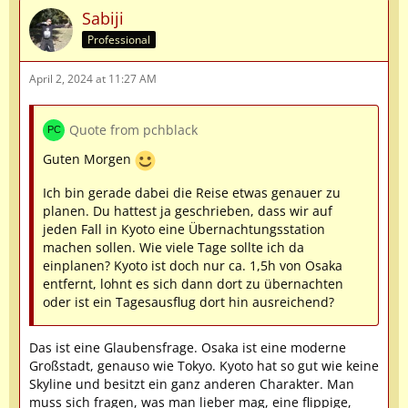
Sabiji
Tagesausflüge lohnen sich über eure genannten
Professional
Ziele hinaus in jedem Fall noch nach Himeji (z.B. von
Osaka aus) und nach Kamakura (von Tokyo aus).
April 2, 2024 at 11:27 AM
Zum Fuji gab es zuletzt auch mal Fragen nach
Tagesausflügen. Da hilft euch sicher die Suche im
Quote from pchblack
Forum weiter.
Guten Morgen
Ich bin gerade dabei die Reise etwas genauer zu
planen. Du hattest ja geschrieben, dass wir auf
jeden Fall in Kyoto eine Übernachtungsstation
machen sollen. Wie viele Tage sollte ich da
einplanen? Kyoto ist doch nur ca. 1,5h von Osaka
entfernt, lohnt es sich dann dort zu übernachten
oder ist ein Tagesausflug dort hin ausreichend?
Das ist eine Glaubensfrage. Osaka ist eine moderne
Großstadt, genauso wie Tokyo. Kyoto hat so gut wie keine
Skyline und besitzt ein ganz anderen Charakter. Man
muss sich fragen, was man lieber mag, eine flippige,