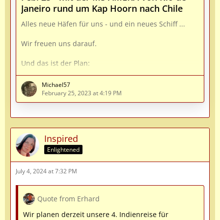
Janeiro rund um Kap Hoorn nach Chile
Alles neue Häfen für uns - und ein neues Schiff ...
Wir freuen uns darauf.
Und das ist der Plan:
Di 11.02.25 Rio de Janeiro / Brasilien
Michael57
February 25, 2023 at 4:19 PM
Mi 12.02.25 Rio de Janeiro / Brasilien 20:00
Do 13.02.25 Ilhabela* / Brasilien 08:00 bis 17:00
Inspired
Fr 14.02.25 Porto Belo* / Brasilien 12:00 bis 23:00
Enlightened
Sa 15.02.25 Auf See
July 4, 2024 at 7:32 PM
So 16.02.25 Rio Grande do Sul / Brasilien 07:00 bis
13:00
Quote from Erhard
Mo 17.02.25 Punta del Este* / Uruguay 09:00 bis
Wir planen derzeit unsere 4. Indienreise für