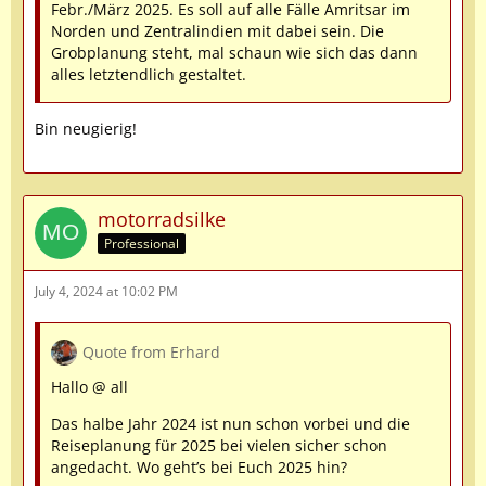
20:00
Febr./März 2025. Es soll auf alle Fälle Amritsar im
Norden und Zentralindien mit dabei sein. Die
Di 18.02.25 Montevideo / Uruguay 07:00 bis 18:00
Grobplanung steht, mal schaun wie sich das dann
alles letztendlich gestaltet.
Mi 19.02.25 Kreuzen im Rio de la Plata-Delta,
Bin neugierig!
…
motorradsilke
Professional
July 4, 2024 at 10:02 PM
Quote from Erhard
Hallo @ all
Das halbe Jahr 2024 ist nun schon vorbei und die
Reiseplanung für 2025 bei vielen sicher schon
angedacht. Wo geht’s bei Euch 2025 hin?