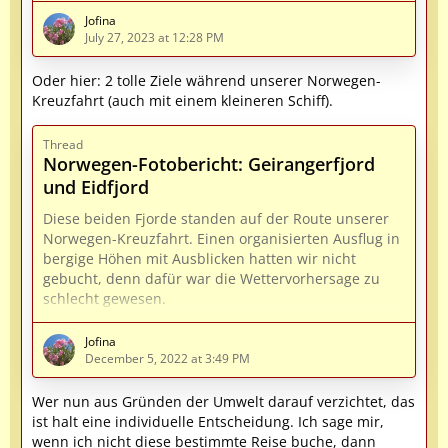
Jofina
Palma de Mallorca (bis 22.00 Uhr)
July 27, 2023 at 12:28 PM
Seetag,
Oder hier: 2 tolle Ziele während unserer Norwegen-
Kreuzfahrt (auch mit einem kleineren Schiff).
Ajaccio - Korsika (8.00 - 18.00 Uhr)
Thread
Civitavecchia 8.00 - 20.00 Uhr)
Norwegen-Fotobericht: Geirangerfjord
und Eidfjord
Neapel (9.00 - 19.00 Uhr)
Diese beiden Fjorde standen auf der Route unserer
Messina (9.00 - 18.00 Uhr)
Norwegen-Kreuzfahrt. Einen organisierten Ausflug in
bergige Höhen mit Ausblicken hatten wir nicht
Malta (8.00 - 16.00 Uhr)
gebucht, denn dafür war die Wettervorhersage zu
schlecht gewesen.
Palermo (10.00 - 19.00 Uhr)
Teil 1: Geirangerfjord
Jofina
Cagliari - Sardinien (13.00 - 20.00 Uhr)
December 5, 2022 at 3:49 PM
Zuerst nach dem Frühstück ein kurzer Rundblick vom
Seetag,
oberen Schiffsdeck. Das sah ja schon fantastisch aus,
Wer nun aus Gründen der Umwelt darauf verzichtet, das
aber leider fing es plötzlich wieder an zu regnen. OK,
ist halt eine individuelle Entscheidung. Ich sage mir,
Ibiza (13.00 - 21.00 h)
also wieder mit Regenjacke unterwegs. Geiranger
wenn ich nicht diese bestimmte Reise buche, dann