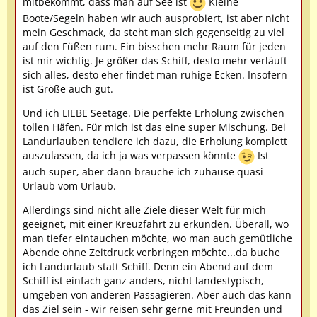
mitbekommt, dass man auf See ist
Kleine
Boote/Segeln haben wir auch ausprobiert, ist aber nicht
mein Geschmack, da steht man sich gegenseitig zu viel
auf den Füßen rum. Ein bisschen mehr Raum für jeden
ist mir wichtig. Je größer das Schiff, desto mehr verläuft
sich alles, desto eher findet man ruhige Ecken. Insofern
ist Größe auch gut.
Und ich LIEBE Seetage. Die perfekte Erholung zwischen
tollen Häfen. Für mich ist das eine super Mischung. Bei
Landurlauben tendiere ich dazu, die Erholung komplett
auszulassen, da ich ja was verpassen könnte
Ist
auch super, aber dann brauche ich zuhause quasi
Urlaub vom Urlaub.
Allerdings sind nicht alle Ziele dieser Welt für mich
geeignet, mit einer Kreuzfahrt zu erkunden. Überall, wo
man tiefer eintauchen möchte, wo man auch gemütliche
Abende ohne Zeitdruck verbringen möchte...da buche
ich Landurlaub statt Schiff. Denn ein Abend auf dem
Schiff ist einfach ganz anders, nicht landestypisch,
umgeben von anderen Passagieren. Aber auch das kann
das Ziel sein - wir reisen sehr gerne mit Freunden und