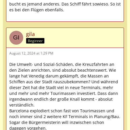
selbst hat übrigens nur ca. 250 Einwohner. Die…
bucht es jemand anderes. Das Schiff fährt sowieso. So ist
und…
es bei den Flügen ebenfalls.
gila
Beginner
August 12, 2024 at 1:29 PM
Die Umwelt- und Sozial-Schäden, die Kreuzfahrten an
den Zielen anrichten, sind absolut beachtenswert. Wie
lange hat Venedig darum gekämpft, die Massen an
Schiffen aus der Stadt rauszubekommen? Und während
dieser Zeit hat die Stadt viel in neue Terminals, mehr
und mehr und mehr Tourimassen investiert. Dass dann
irgendwann endlich der große Knall kommt - absolut
verständlich.
Barcelona explodiert schon fast von Tourimassen und
noch immer sind 2 weitere KF Terminals in Planung/Bau.
Sogar die Bürgermeisterin will inzwischen schon
dagegen vorgehen.