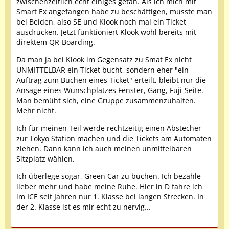
zwischenzeitlich echt einiges getan. Als ich mich mit
Smart Ex angefangen habe zu beschäftigen, musste man
bei Beiden, also SE und Klook noch mal ein Ticket
ausdrucken. Jetzt funktioniert Klook wohl bereits mit
direktem QR-Boarding.
Da man ja bei Klook im Gegensatz zu Smat Ex nicht
UNMITTELBAR ein Ticket bucht, sondern eher "ein
Auftrag zum Buchen eines Ticket" erteilt, bleibt nur die
Ansage eines Wunschplatzes Fenster, Gang, Fuji-Seite.
Man bemüht sich, eine Gruppe zusammenzuhalten.
Mehr nicht.
Ich für meinen Teil werde rechtzeitig einen Abstecher
zur Tokyo Station machen und die Tickets am Automaten
ziehen. Dann kann ich auch meinen unmittelbaren
Sitzplatz wählen.
Ich überlege sogar, Green Car zu buchen. Ich bezahle
lieber mehr und habe meine Ruhe. Hier in D fahre ich
im ICE seit Jahren nur 1. Klasse bei langen Strecken. In
der 2. Klasse ist es mir echt zu nervig...