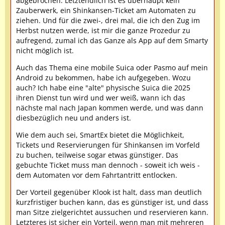
abgebrochen. Letztendlich ist es überhaupt kein
Zauberwerk, ein Shinkansen-Ticket am Automaten zu
ziehen. Und für die zwei-, drei mal, die ich den Zug im
Herbst nutzen werde, ist mir die ganze Prozedur zu
aufregend, zumal ich das Ganze als App auf dem Smarty
nicht möglich ist.
Auch das Thema eine mobile Suica oder Pasmo auf mein
Android zu bekommen, habe ich aufgegeben. Wozu
auch? Ich habe eine "alte" physische Suica die 2025
ihren Dienst tun wird und wer weiß, wann ich das
nächste mal nach Japan kommen werde, und was dann
diesbezüglich neu und anders ist.
Wie dem auch sei, SmartEx bietet die Möglichkeit,
Tickets und Reservierungen für Shinkansen im Vorfeld
zu buchen, teilweise sogar etwas günstiger. Das
gebuchte Ticket muss man dennoch - soweit ich weis -
dem Automaten vor dem Fahrtantritt entlocken.
Der Vorteil gegenüber Klook ist halt, dass man deutlich
kurzfristiger buchen kann, das es günstiger ist, und dass
man Sitze zielgerichtet aussuchen und reservieren kann.
Letzteres ist sicher ein Vorteil, wenn man mit mehreren