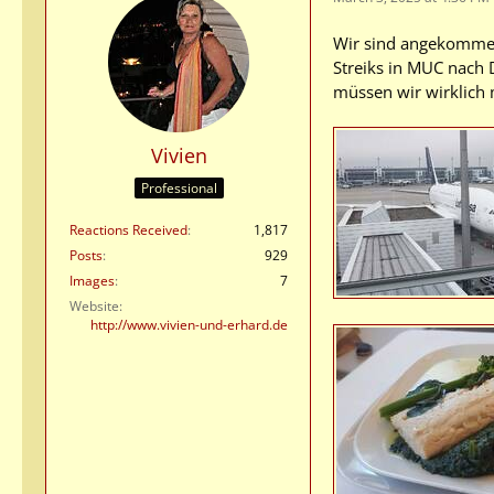
Wir sind angekommen,
Streiks in MUC nach 
müssen wir wirklich 
Vivien
Professional
Reactions Received
1,817
Posts
929
Images
7
Website
http://www.vivien-und-erhard.de