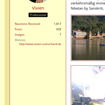
verkehrsmäßig immer
Vivien
Niketan by Sanskriti,
Professional
Reactions Received
1,817
Posts
929
Images
7
Website
http://www.vivien-und-erhard.de