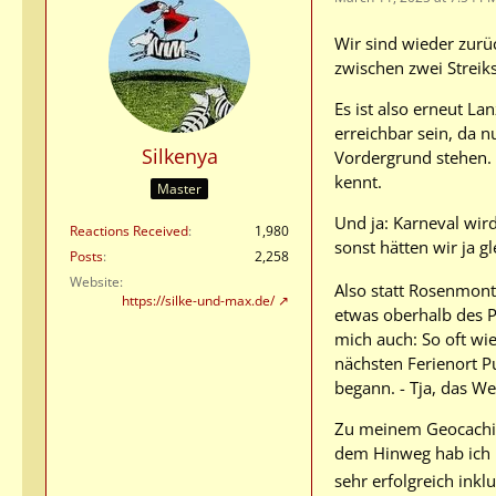
Wir sind wieder zurü
zwischen zwei Streik
Es ist also erneut La
erreichbar sein, da n
Silkenya
Vordergrund stehen. 
kennt.
Master
Und ja: Karneval wir
Reactions Received
1,980
sonst hätten wir ja gl
Posts
2,258
Website
Also statt Rosenmont
https://silke-und-max.de/
etwas oberhalb des Pl
mich auch: So oft wi
nächsten Ferienort P
begann. - Tja, das We
Zu meinem Geocaching
dem Hinweg hab ich n
sehr erfolgreich inkl