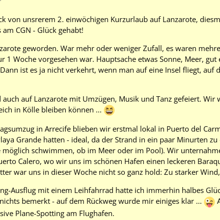
ck von unsrerem 2. einwöchigen Kurzurlaub auf Lanzarote, dies
s am CGN - Glück gehabt!
nzarote geworden. War mehr oder weniger Zufall, es waren mehrere
ur 1 Woche vorgesehen war. Hauptsache etwas Sonne, Meer, gut ess
Dann ist es ja nicht verkehrt, wenn man auf eine Insel fliegt, au
d auch auf Lanzarote mit Umzügen, Musik und Tanz gefeiert. Wir w
eich in Kölle bleiben können ...
agsumzug in Arrecife blieben wir erstmal lokal in Puerto del Car
aya Grande hatten - ideal, da der Strand in ein paar Minurten zu e
e möglich schwimmen, ob im Meer oder im Pool). Wir unternahmen
uerto Calero, wo wir uns im schönen Hafen einen leckeren Baraqui
tter war uns in dieser Woche nicht so ganz hold: Zu starker Wind, 
-Ausflug mit einem Leihfahrrad hatte ich immerhin halbes Glüc
ichts bemerkt - auf dem Rückweg wurde mir einiges klar ...
A
usive Plane-Spotting am Flughafen.