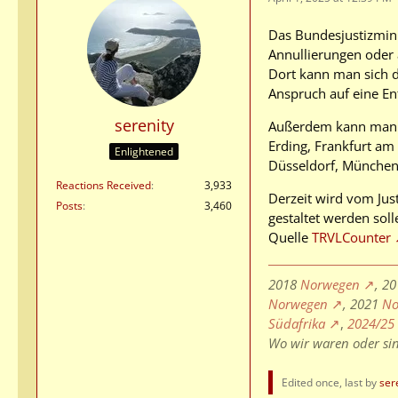
Das Bundesjustizmini
Annullierungen oder 
Dort kann man sich 
Anspruch auf eine En
serenity
Außerdem kann man ei
Erding, Frankfurt am
Enlightened
Düsseldorf, München,
Reactions Received
3,933
Derzeit wird vom Jus
Posts
3,460
gestaltet werden soll
Quelle
TRVLCounter
2018
Norwegen
, 2
Norwegen
, 2021
No
Südafrika
,
2024/25
Wo wir waren oder si
Edited once, last by
ser