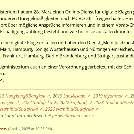
sterium hat am 28. März einen Online-Dienst für digitale Klagen 
anderen Unregelmäßigkeiten nach EU VO 261 freigeschaltet. Hie
dort über mögliche Ansprüche informieren und in einem Vorab-Ch
tschädigungszahlung besteht und wie hoch sie ausfallen könnte.
ne digitale Klage erstellen und über den Dienst „Mein Justizpos
 Main, Hamburg, Königs Wusterhausen und Nürtingen einreichen. 
 Frankfurt, Hamburg, Berlin Brandenburg und Stuttgart zuständi
tizministerium auch an einer Verordnung gearbeitet, mit der Schli
en.
.
018
Hongkong&Bangkok
, 2019
Laos&Isaan
, 2019
Myanmar
, 
rwegen
,
2022 Südafrika
, 2022
England,
2023 Thailand/Aust
 Namibia/Südafrika
,
2026 Namibia/Südafrika
nd könnt ihr nachlesen bei
fernwehheilen.com
enity
(
April 1, 2025 at 10:36 PM
).