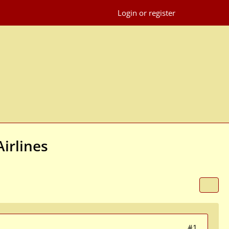
Login or register
irlines
#1