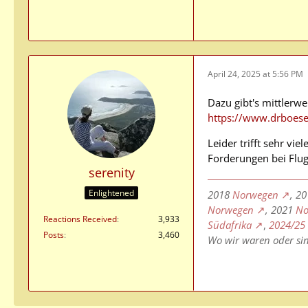
April 24, 2025 at 5:56 PM
Dazu gibt's mittlerw
https://www.drboese.
Leider trifft sehr vi
Forderungen bei Flug
serenity
Enlightened
2018
Norwegen
, 2
Norwegen
, 2021
No
Reactions Received
3,933
Südafrika
,
2024/25
Posts
3,460
Wo wir waren oder si