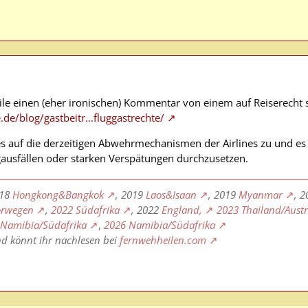
eile einen (eher ironischen) Kommentar von einem auf Reiserecht s
de/blog/gastbeitr…fluggastrechte/
eles auf die derzeitigen Abwehrmechanismen der Airlines zu und es 
ausfällen oder starken Verspätungen durchzusetzen.
018
Hongkong&Bangkok
, 2019
Laos&Isaan
, 2019
Myanmar
, 
rwegen
,
2022 Südafrika
, 2022
England,
2023 Thailand/Aust
 Namibia/Südafrika
,
2026 Namibia/Südafrika
nd könnt ihr nachlesen bei
fernwehheilen.com