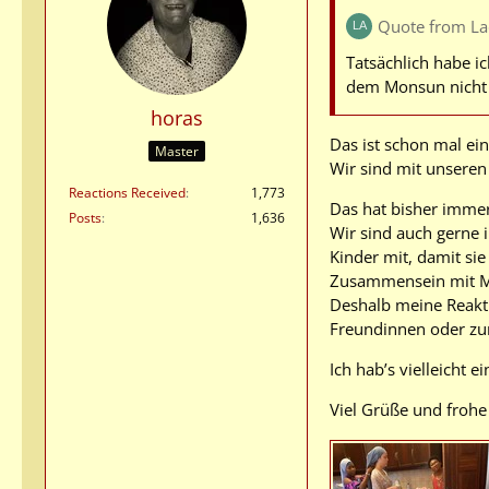
Quote from L
Tatsächlich habe i
dem Monsun nicht 
horas
Das ist schon mal ein 
Master
Wir sind mit unsere
Reactions Received
1,773
Das hat bisher immer
Posts
1,636
Wir sind auch gerne 
Kinder mit, damit sie
Zusammensein mit 
Deshalb meine Reakti
Freundinnen oder zum
Ich hab’s vielleicht 
Viel Grüße und frohe