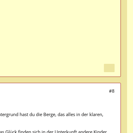
#8
ergrund hast du die Berge, das alles in der klaren,
s Glück finden sich in der Unterkunft andere Kinder