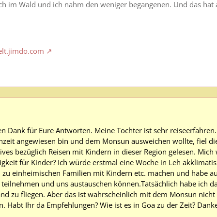
ich im Wald und ich nahm den weniger begangenen. Und das hat 
elt.jimdo.com
elen Dank für Eure Antworten. Meine Tochter ist sehr reiseerfahr
ienzeit angewiesen bin und dem Monsun ausweichen wollte, fiel di
tives bezüglich Reisen mit Kindern in dieser Region gelesen. Mic
igkeit für Kinder? Ich würde erstmal eine Woche in Leh akklimatis
zu einheimischen Familien mit Kindern etc. machen und habe a
 teilnehmen und uns austauschen können.Tatsächlich habe ich da
nd zu fliegen. Aber das ist wahrscheinlich mit dem Monsun nicht
. Habt Ihr da Empfehlungen? Wie ist es in Goa zu der Zeit? Dank