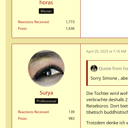
horas
Master
Reactions Received
1,773
Posts
1,636
April 20, 2025 at 7:16 AM
Quote from ho
Sorry Simone , abe
Surya
Die Tochter wird wohl
verbrachte deshalb 
Professional
Reisebüros. Dort bi
tibetisch buddhistisc
Reactions Received
139
Posts
983
Trotzdem denke ich wi