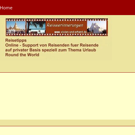
Home
M