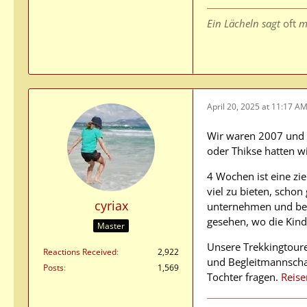
Ein Lächeln sagt
oft
m
April 20, 2025 at 11:17 A
Wir waren 2007 und 2
oder Thikse hatten w
4 Wochen ist eine zie
viel zu bieten, schon
cyriax
unternehmen und bei
gesehen, wo die Kind
Master
Unsere Trekkingtouren
Reactions Received
2,922
und Begleitmannschaf
Posts
1,569
Tochter fragen.
Reise