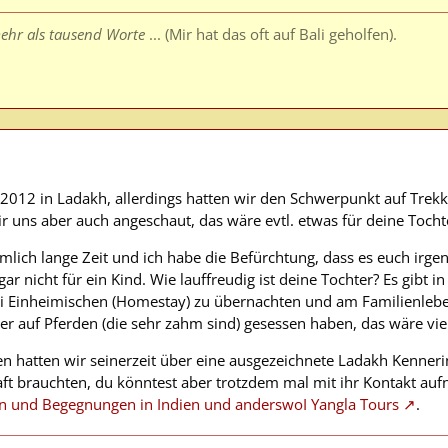
ehr als tausend Worte
... (Mir hat das oft auf Bali geholfen).
M
012 in Ladakh, allerdings hatten wir den Schwerpunkt auf Trekkin
ir uns aber auch angeschaut, das wäre evtl. etwas für deine Toch
mlich lange Zeit und ich habe die Befürchtung, dass es euch irgen
 gar nicht für ein Kind. Wie lauffreudig ist deine Tochter? Es gibt
 Einheimischen (Homestay) zu übernachten und am Familienlebe
er auf Pferden (die sehr zahm sind) gesessen haben, das wäre viel
 hatten wir seinerzeit über eine ausgezeichnete Ladakh Kennerin,
t brauchten, du könntest aber trotzdem mal mit ihr Kontakt au
n und Begegnungen in Indien und anderswoI Yangla Tours
.