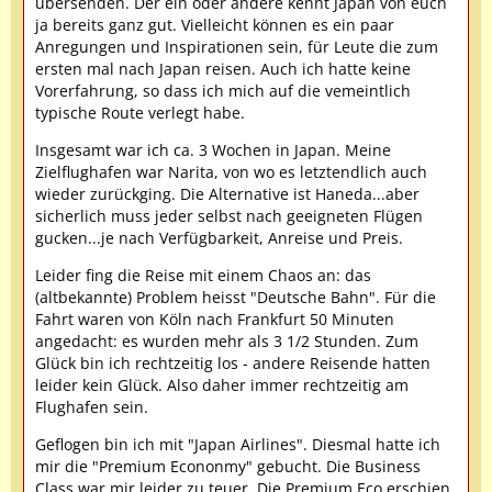
übersenden. Der ein oder andere kennt Japan von euch
ja bereits ganz gut. Vielleicht können es ein paar
Anregungen und Inspirationen sein, für Leute die zum
ersten mal nach Japan reisen. Auch ich hatte keine
Vorerfahrung, so dass ich mich auf die vemeintlich
typische Route verlegt habe.
Insgesamt war ich ca. 3 Wochen in Japan. Meine
Zielflughafen war Narita, von wo es letztendlich auch
wieder zurückging. Die Alternative ist Haneda...aber
sicherlich muss jeder selbst nach geeigneten Flügen
gucken...je nach Verfügbarkeit, Anreise und Preis.
Leider fing die Reise mit einem Chaos an: das
(altbekannte) Problem heisst "Deutsche Bahn". Für die
Fahrt waren von Köln nach Frankfurt 50 Minuten
angedacht: es wurden mehr als 3 1/2 Stunden. Zum
Glück bin ich rechtzeitig los - andere Reisende hatten
leider kein Glück. Also daher immer rechtzeitig am
Flughafen sein.
Geflogen bin ich mit "Japan Airlines". Diesmal hatte ich
mir die "Premium Econonmy" gebucht. Die Business
Class war mir leider zu teuer. Die Premium Eco erschien