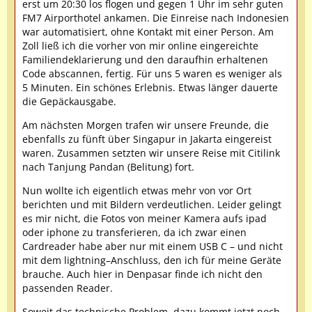
erst um 20:30 los flogen und gegen 1 Uhr im sehr guten
FM7 Airporthotel ankamen. Die Einreise nach Indonesien
war automatisiert, ohne Kontakt mit einer Person. Am
Zoll ließ ich die vorher von mir online eingereichte
Familiendeklarierung und den daraufhin erhaltenen
Code abscannen, fertig. Für uns 5 waren es weniger als
5 Minuten. Ein schönes Erlebnis. Etwas länger dauerte
die Gepäckausgabe.
Am nächsten Morgen trafen wir unsere Freunde, die
ebenfalls zu fünft über Singapur in Jakarta eingereist
waren. Zusammen setzten wir unsere Reise mit Citilink
nach Tanjung Pandan (Belitung) fort.
Nun wollte ich eigentlich etwas mehr von vor Ort
berichten und mit Bildern verdeutlichen. Leider gelingt
es mir nicht, die Fotos von meiner Kamera aufs ipad
oder iphone zu transferieren, da ich zwar einen
Cardreader habe aber nur mit einem USB C – und nicht
mit dem lightning–Anschluss, den ich für meine Geräte
brauche. Auch hier in Denpasar finde ich nicht den
passenden Reader.
Soweit das technische Problem, dazu kommt jetzt noch