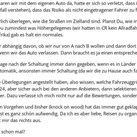
ren wir mit dem eigenen Auto da, hatte er sich so verletzt, da
tfall verstehen), dass das Risiko als nicht eingetragener Fahrer
ch überlegen, wie die Straßen im Zielland sind. Planst Du, wie i
u zumindest was Höhergelegenes (wir hatten in CR kein Allradfahr
ika) gab es halt ein normales.
r abhängig davon, ob wir nur von A nach B wollen und dann dort
wenn wir das Auto verlassen. Dann braucht es ja einen entsprec
Frage nach der Schaltung immer dann gegeben, wenn es in Länder ge
omatik, ansonsten immer Schaltung (da wir die zu Hause auch fa
e Überlegungen angestellt haben, also wissen, welche Fahrzeugg
24, aber sicher auch bei den anderen Anbietern, dann selektiere
ter. Dazu verlasse ich mich nicht nur auf die Bewertungen, sonde
n Vorgehen und bisher (knock on wood) hat das immer gut gekla
ist es ganz schön aufwendig. Da ich es aber liebe, Reisen zu orga
 mir das nichts aus.
as schon mal?