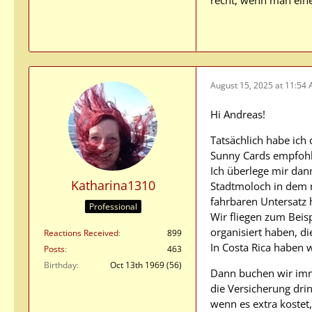
recht, wenn man eine
August 15, 2025 at 11:54
Hi Andreas!
Tatsächlich habe ich
Sunny Cards empfoh
Ich überlege mir dan
Katharina1310
Stadtmoloch in dem 
fahrbaren Untersatz 
Professional
Wir fliegen zum Beis
organisiert haben, 
Reactions Received
899
In Costa Rica haben 
Posts
463
Birthday
Oct 13th 1969 (56)
Dann buchen wir imm
die Versicherung dri
wenn es extra kostet,