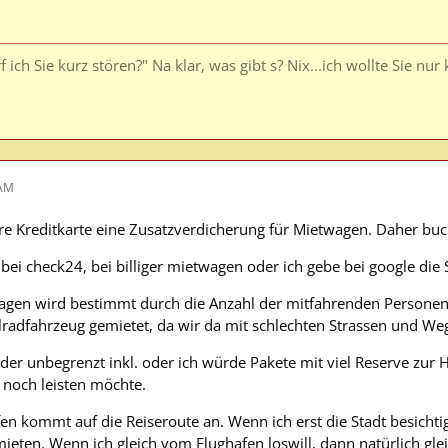
 ich Sie kurz stören?" Na klar, was gibt s? Nix...ich wollte Sie nur
 AM
e Kreditkarte eine Zusatzverdicherung für Mietwagen. Daher bu
bei check24, bei billiger mietwagen oder ich gebe bei google die 
gen wird bestimmt durch die Anzahl der mitfahrenden Personen.
llradfahrzeug gemietet, da wir da mit schlechten Strassen und W
der unbegrenzt inkl. oder ich würde Pakete mit viel Reserve zur 
 noch leisten möchte.
en kommt auf die Reiseroute an. Wenn ich erst die Stadt besicht
ieten. Wenn ich gleich vom Flughafen loswill, dann natürlich glei