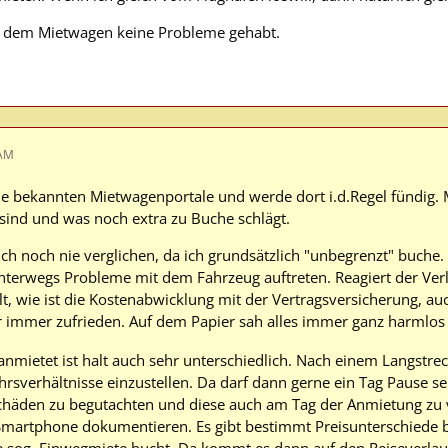
t dem Mietwagen keine Probleme gehabt.
 AM
die bekannten Mietwagenportale und werde dort i.d.Regel fündig
 sind und was noch extra zu Buche schlägt.
ich noch nie verglichen, da ich grundsätzlich "unbegrenzt" buche.
nterwegs Probleme mit dem Fahrzeug auftreten. Reagiert der Verle
llt, wie ist die Kostenabwicklung mit der Vertragsversicherung, a
r immer zufrieden. Auf dem Papier sah alles immer ganz harmlos
ietet ist halt auch sehr unterschiedlich. Nach einem Langstreck
sverhältnisse einzustellen. Da darf dann gerne ein Tag Pause sein,
schäden zu begutachten und diese auch am Tag der Anmietung zu 
martphone dokumentieren. Es gibt bestimmt Preisunterschiede be