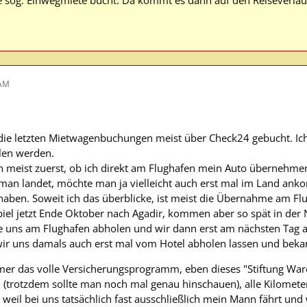
 sog. Einwegmiete bucht. Da kommt es dann auf den Reiseverlauf
 AM
 die letzten Mietwagenbuchungen meist über Check24 gebucht. Ich
len werden.
n meist zuerst, ob ich direkt am Flughafen mein Auto übernehme
man landet, möchte man ja vielleicht auch erst mal im Land ank
haben. Soweit ich das überblicke, ist meist die Übernahme am Flu
piel jetzt Ende Oktober nach Agadir, kommen aber so spät in der 
die uns am Flughafen abholen und wir dann erst am nächsten Ta
wir uns damals auch erst mal vom Hotel abholen lassen und bek
er das volle Versicherungsprogramm, eben dieses "Stiftung Ware
n (trotzdem sollte man noch mal genau hinschauen), alle Kilomete
 weil bei uns tatsächlich fast ausschließlich mein Mann fährt und w