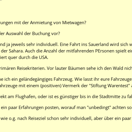
hrungen mit der Anmietung von Mietwagen?
 der Auswahl der Buchung vor?
d ja jeweils sehr individuell. Eine Fahrt ins Sauerland wird sich 
der Sahara. Auch die Anzahl der mitfahrenden PErsonen spielt eine
iert quer durch die USA.
rimären Reisekriterien. Vor lauter Bäumen sehe ich den Wald nic
e ich ein geländegängiges Fahrzeug. Wie lasst ihr eure Fahrzeuge
ahrzeuge mit einem (positiven) Vermerk der "Stiftung Warentest" 
rekt am Flughafen, oder ist es günstiger bis in die Stadtmitte zu 
ja ein paar Erfahrungen posten, worauf man "unbedingt" achten sol
 wie o.g. nach Reiseziel schon sehr individuell, aber über ein pa