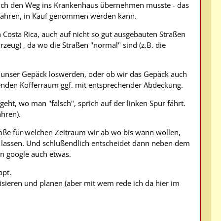
ss ich den Weg ins Krankenhaus übernehmen musste - das
 zu fahren, in Kauf genommen werden kann.
n Costa Rica, auch auf nicht so gut ausgebauten Straßen
zeug) , da wo die Straßen "normal" sind (z.B. die
 unser Gepäck loswerden, oder ob wir das Gepäck auch
henden Kofferraum ggf. mit entsprechender Abdeckung.
ht, wo man "falsch", sprich auf der linken Spur fährt.
hren).
röße für welchen Zeitraum wir ab wo bis wann wollen,
n lassen. Und schlußendlich entscheidet dann neben dem
rn google auch etwas.
ppt.
nisieren und planen (aber mit wem rede ich da hier im