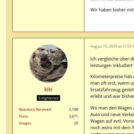
Wir haben bisher mi
August 15, 2025 at 11:53
Ich vergleiche über 
leistungen inkludiert
Kilometerpreise hab 
man oft erst, wenn u
kiki
Ersatzfahrzeug geste
erlebt und war bishe
Enlightened
Wo man den Wagen anm
Reactions Received
3,748
Auto und neue Verkehr
Posts
3,671
Wagen auf evtl. Vor
Images
20
noch extra mit dem S