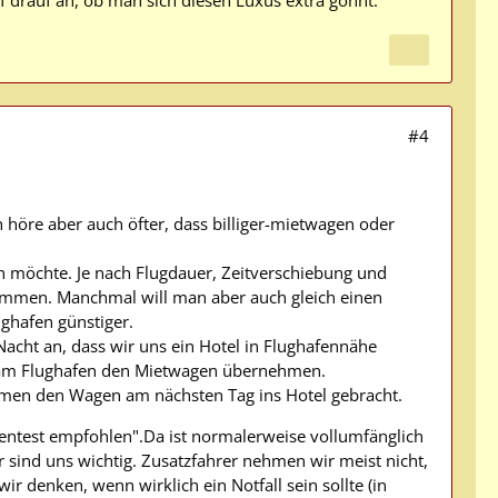
 drauf an, ob man sich diesen Luxus extra gönnt.
#4
 höre aber auch öfter, dass billiger-mietwagen oder
n möchte. Je nach Flugdauer, Zeitverschiebung und
ommen. Manchmal will man aber auch gleich einen
ghafen günstiger.
Nacht an, dass wir uns ein Hotel in Flughafennähe
g am Flughafen den Mietwagen übernehmen.
amen den Wagen am nächsten Tag ins Hotel gebracht.
ntest empfohlen".Da ist normalerweise vollumfänglich
r sind uns wichtig. Zusatzfahrer nehmen wir meist nicht,
ir denken, wenn wirklich ein Notfall sein sollte (in