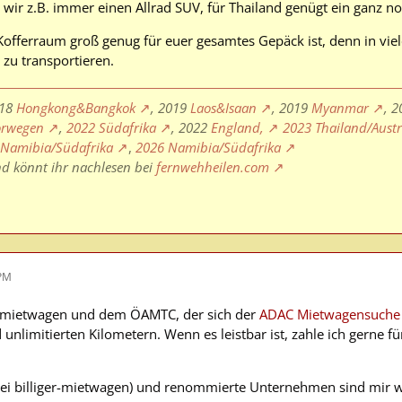
ir z.B. immer einen Allrad SUV, für Thailand genügt ein ganz n
 Kofferraum groß genug für euer gesamtes Gepäck ist, denn in vie
 zu transportieren.
018
Hongkong&Bangkok
, 2019
Laos&Isaan
, 2019
Myanmar
, 
rwegen
,
2022 Südafrika
, 2022
England,
2023 Thailand/Aust
 Namibia/Südafrika
,
2026 Namibia/Südafrika
nd könnt ihr nachlesen bei
fernwehheilen.com
 PM
er-mietwagen und dem ÖAMTC, der sich der
ADAC Mietwagensuche
 unlimitierten Kilometern. Wenn es leistbar ist, zahle ich gerne für
i billiger-mietwagen) und renommierte Unternehmen sind mir wi