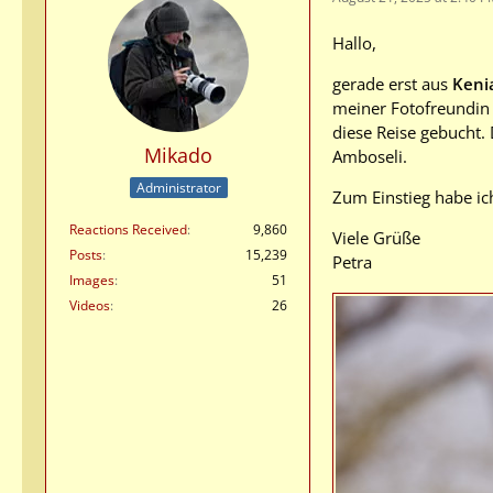
Hallo,
gerade erst aus
Keni
meiner Fotofreundin 
diese Reise gebucht.
Mikado
Amboseli.
Administrator
Zum Einstieg habe ich
Reactions Received
9,860
Viele Grüße
Posts
15,239
Petra
Images
51
Videos
26