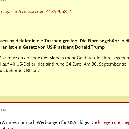
/magazine/reise…reifen-41359058
en bald tiefer in die Taschen greifen. Die Einreisegebühr in d
ran ist ein Gesetz von US-Präsident Donald Trump.
A
müssen ab Ende des Monats mehr Geld für die Einreisegenehm
1 auf 40 US-Dollar, das sind rund 34 Euro. Am 30. September soll 
hutzbehörde CBP an.
3 PM
an Airlines nur noch Werbungen für USA-Flüge.
Die kriegen die Flie
ßnahme.