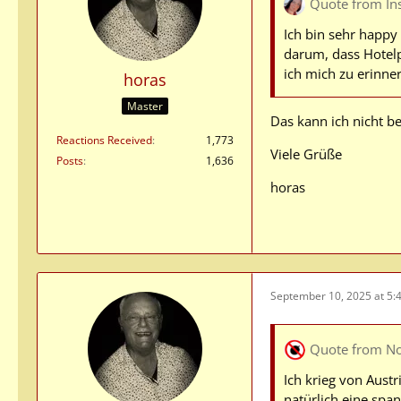
Quote from In
Ich bin sehr happy 
darum, dass Hotelp
ich mich zu erinne
horas
Master
Das kann ich nicht be
Reactions Received
1,773
Viele Grüße
Posts
1,636
horas
September 10, 2025 at 5:
Quote from N
Ich krieg von Aust
natürlich eine sp