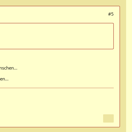
#5
nschen...
en...