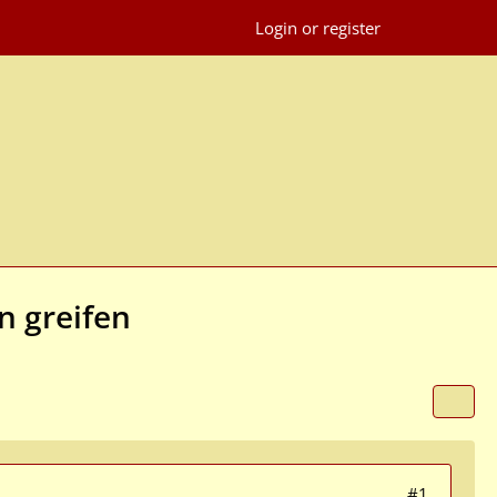
Login or register
n greifen
#1