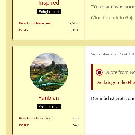
Inspired
"Your soul was born 
Enlightened
(Vinod zu mir in Guj
Reactions Received
2,903
Posts
3,191
September 9, 2025 at 7:2
Quote from N
Die kriegen die Flie
Yanbian
Demnächst gibt's dan
Professional
Reactions Received
238
Posts
540