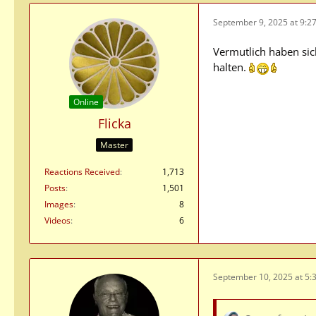
September 9, 2025 at 9:2
Vermutlich haben sic
halten.
Online
Flicka
Master
Reactions Received
1,713
Posts
1,501
Images
8
Videos
6
September 10, 2025 at 5: