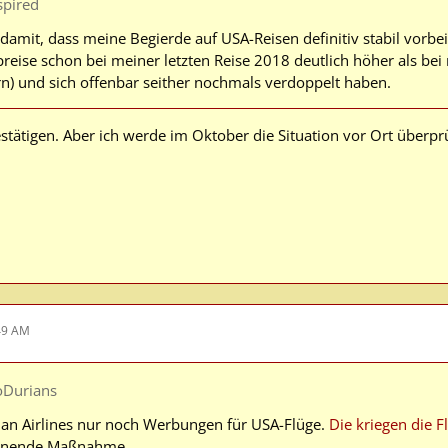
spired
damit, dass meine Begierde auf USA-Reisen definitiv stabil vorbei
reise schon bei meiner letzten Reise 2018 deutlich höher als bei
rn) und sich offenbar seither nochmals verdoppelt haben.
stätigen. Aber ich werde im Oktober die Situation vor Ort überpr
49 AM
oDurians
rian Airlines nur noch Werbungen für USA-Flüge.
Die kriegen die Fl
annende Maßnahme.