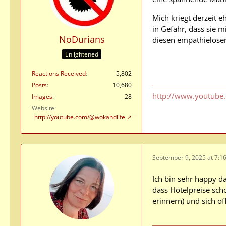
Mich kriegt derzeit e
in Gefahr, dass sie m
NoDurians
diesen empathielosen
Enlightened
Reactions Received
5,802
Posts
10,680
http://www.youtube
Images
28
Website
http://youtube.com/@wokandlife
September 9, 2025 at 7:1
Ich bin sehr happy da
dass Hotelpreise sch
erinnern) und sich o