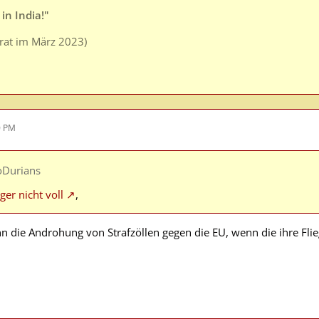
in India!"
arat im März 2023)
0 PM
oDurians
ger nicht voll
,
n die Androhung von Strafzöllen gegen die EU, wenn die ihre Fl