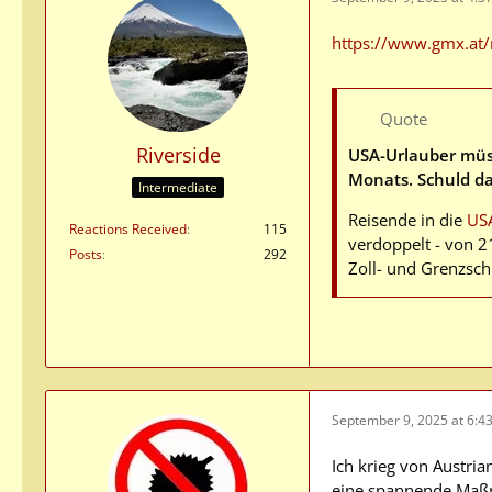
https://www.gmx.at
Quote
Riverside
USA-Urlauber müss
Monats. Schuld da
Intermediate
Reisende in die
US
Reactions Received
115
verdoppelt - von 2
Posts
292
Zoll- und Grenzsc
September 9, 2025 at 6:4
Ich krieg von Austri
eine spannende Ma