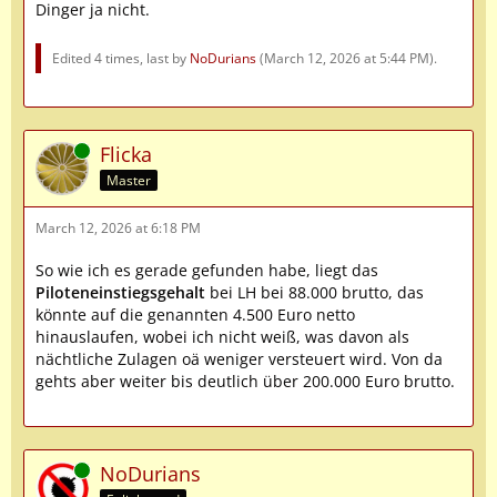
Dinger ja nicht.
Edited 4 times, last by
NoDurians
(
March 12, 2026 at 5:44 PM
).
Online
Flicka
Master
March 12, 2026 at 6:18 PM
So wie ich es gerade gefunden habe, liegt das
Piloteneinstiegsgehalt
bei LH bei 88.000 brutto, das
könnte auf die genannten 4.500 Euro netto
hinauslaufen, wobei ich nicht weiß, was davon als
nächtliche Zulagen oä weniger versteuert wird. Von da
gehts aber weiter bis deutlich über 200.000 Euro brutto.
Online
NoDurians