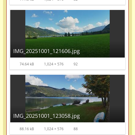
IMG_20251001_121606.jpg
74.64 kB
1,024 × 576
92
IMG_20251001_123058.jpg
88.16 kB
1,024 × 576
88