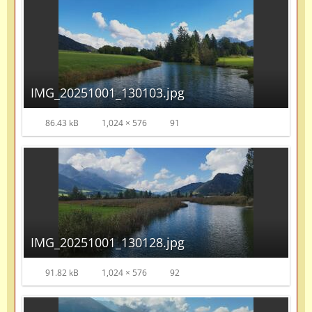
IMG_20251001_130103.jpg
86.43 kB
1,024 × 576
91
IMG_20251001_130128.jpg
91.82 kB
1,024 × 576
92