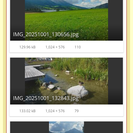
IMG_20251001_130656.jpg
129.96 kB
1,024 × 576
110
IMG_20251001_132843.jpg
133.02 kB
1,024 × 576
79