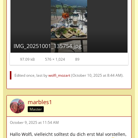
IMG_20251001_135754.jpg
97.09 kB
576 × 1,024
89
Edited once, last by
wolfi_mozart
(
October 10, 2025 at 8:44 AM
).
marbles1
Master
October 9, 2025 at 11:54 AM
Hallo Wolfi, vielleicht solltest du dich erst Mal vorstellen,