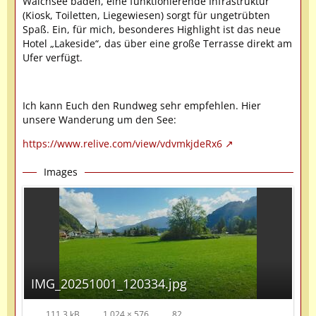
Walchsee baden, eine funktionierende Infrastruktur
(Kiosk, Toiletten, Liegewiesen) sorgt für ungetrübten
Spaß. Ein, für mich, besonderes Highlight ist das neue
Hotel „Lakeside“, das über eine große Terrasse direkt am
Ufer verfügt.
Ich kann Euch den Rundweg sehr empfehlen. Hier
unsere Wanderung um den See:
https://www.relive.com/view/vdvmkjdeRx6
Images
IMG_20251001_120334.jpg
111.3 kB
1,024 × 576
82