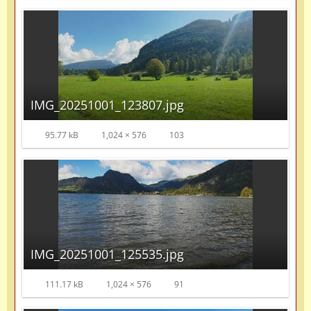
IMG_20251001_123807.jpg
95.77 kB
1,024 × 576
103
IMG_20251001_125535.jpg
111.17 kB
1,024 × 576
91