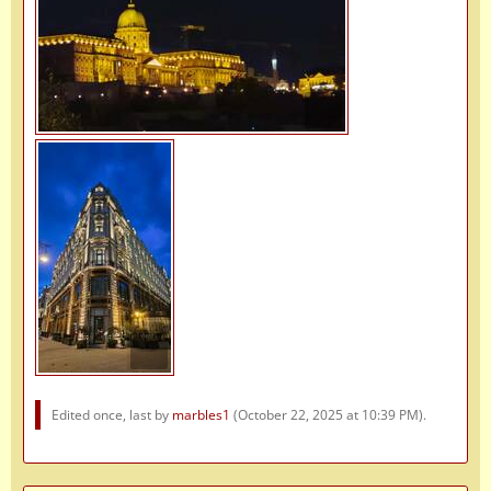
Edited once, last by
marbles1
(
October 22, 2025 at 10:39 PM
).