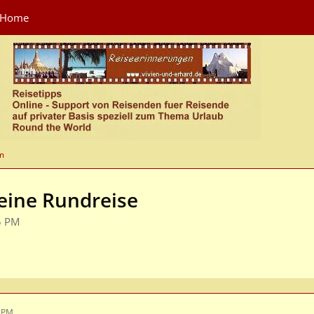
Home
um
leine Rundreise
5 PM
3 PM