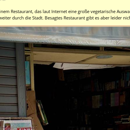
inem Restaurant, das laut Internet eine große vegetarische Ausw
weiter durch die Stadt. Besagtes Restaurant gibt es aber leider ni