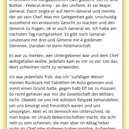
Button - Federal-Army - an der Uniform. Er sei Major-
General. Dann zeigte er auf Herrn General und meinte,
der sei sein Chef. Was mir Gelegenheit gab, unschuldig
aussehend ein erstauntes Gesicht zu machen und den
General zu fragen, ob er auch General sei. Ich habe am
nächsten Tag nachgesehen. Es gibt noch General-
Lieutenant mit drei und General mit 4 goldenen
Sterenen. Darüber ist dann Feldmarschall.
Es war zu merken, wer Untergebener war und dem Chef
wohlgefallen wollte. Jedefalls kam es mir so vor. Um das
Wort schleimen nicht zu verwenden.
Ich war jedenfalls froh, das ich "zufälliger Weise"
meinen Rucksack mit Tabletten im Auto gelassen und
somit einen Grund hatte, gegen halb Elf los zu müssen.
So recht geheuer war mir die Gesellschaft der Militärs
nicht. Obwohl sie uns mit vollstem Respekt behandelten,
um uns besorgt und freundlich waren und uns
umsorgten. Aber es ist dennoch ein Unterschied, ob
man bspw. im Urlaub Bekanntschaften macht, die echt
nett zu sein scheinen, die man aber im Alltag lieber
nicht als Chef oder Kollegen haben möchte. Außerdem