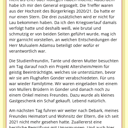
habe ich mir den General ergoogelt. Die Treffer waren
aus der Hochzeit des Bürgerkriegs 2020/21. Da hatte er
nur einen Stern. Die drei zusätzlichen wird er nicht für
Lau bekommen haben. Da ich den Kriegsverlauf damals
verfolgt hatte und deshalb weiß, wie brutal und
schmutzig er von beiden Seiten geführt wurde, mag ich
mir garnicht vorstellen, an welchen Entscheidungen der
Herr Mulualem Adamsu beteiligt oder wofür er
verantwortlich war.
Die Studienfreundin, Tante und deren Mutter besuchten
am Tag darauf noch ein Projekt Altersheim/Heim für
geistig Beeinträchtigte, welches sie unterstüzten, bevor
wir sie am Flughafen Gonder verabschiedeten. Für uns
war wieder Familytime. Wir waren eingeladen bei einem
von Mullers Brüdern in Gonder und danach noch zu
einem Onkel meines Freundes. Dazu wurde als kleines
Gastgeschenk ein Schaf gekauft. Lebend natürlich.
Am nächsten Tag fuhren wir weiter nach Debark, meines
Freundes Heimatort und Wohnsitz der Eltern, die ich seit
2021 nicht mehr gesehen hatte. Zuallererst eine
herzliche Begrüßung mit Umarmungen. Und auch hier