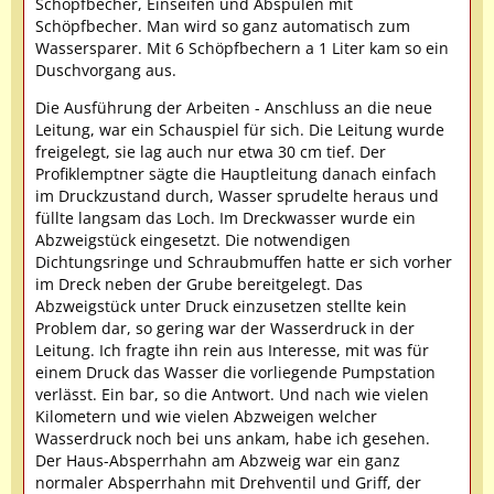
Schöpfbecher, Einseifen und Abspülen mit
Schöpfbecher. Man wird so ganz automatisch zum
Wassersparer. Mit 6 Schöpfbechern a 1 Liter kam so ein
Duschvorgang aus.
Die Ausführung der Arbeiten - Anschluss an die neue
Leitung, war ein Schauspiel für sich. Die Leitung wurde
freigelegt, sie lag auch nur etwa 30 cm tief. Der
Profiklemptner sägte die Hauptleitung danach einfach
im Druckzustand durch, Wasser sprudelte heraus und
füllte langsam das Loch. Im Dreckwasser wurde ein
Abzweigstück eingesetzt. Die notwendigen
Dichtungsringe und Schraubmuffen hatte er sich vorher
im Dreck neben der Grube bereitgelegt. Das
Abzweigstück unter Druck einzusetzen stellte kein
Problem dar, so gering war der Wasserdruck in der
Leitung. Ich fragte ihn rein aus Interesse, mit was für
einem Druck das Wasser die vorliegende Pumpstation
verlässt. Ein bar, so die Antwort. Und nach wie vielen
Kilometern und wie vielen Abzweigen welcher
Wasserdruck noch bei uns ankam, habe ich gesehen.
Der Haus-Absperrhahn am Abzweig war ein ganz
normaler Absperrhahn mit Drehventil und Griff, der