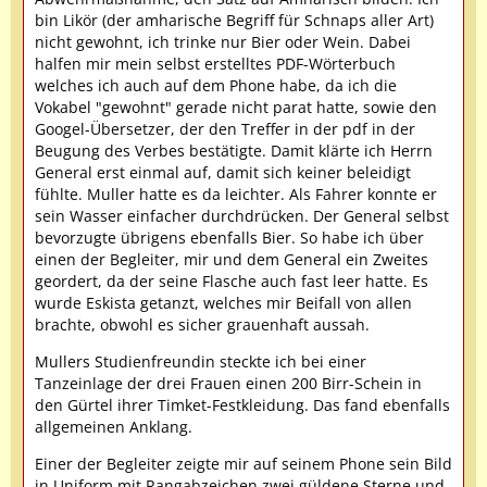
bin Likör (der amharische Begriff für Schnaps aller Art)
nicht gewohnt, ich trinke nur Bier oder Wein. Dabei
halfen mir mein selbst erstelltes PDF-Wörterbuch
welches ich auch auf dem Phone habe, da ich die
Vokabel "gewohnt" gerade nicht parat hatte, sowie den
Googel-Übersetzer, der den Treffer in der pdf in der
Beugung des Verbes bestätigte. Damit klärte ich Herrn
General erst einmal auf, damit sich keiner beleidigt
fühlte. Muller hatte es da leichter. Als Fahrer konnte er
sein Wasser einfacher durchdrücken. Der General selbst
bevorzugte übrigens ebenfalls Bier. So habe ich über
einen der Begleiter, mir und dem General ein Zweites
geordert, da der seine Flasche auch fast leer hatte. Es
wurde Eskista getanzt, welches mir Beifall von allen
brachte, obwohl es sicher grauenhaft aussah.
Mullers Studienfreundin steckte ich bei einer
Tanzeinlage der drei Frauen einen 200 Birr-Schein in
den Gürtel ihrer Timket-Festkleidung. Das fand ebenfalls
allgemeinen Anklang.
Einer der Begleiter zeigte mir auf seinem Phone sein Bild
in Uniform mit Rangabzeichen zwei güldene Sterne und