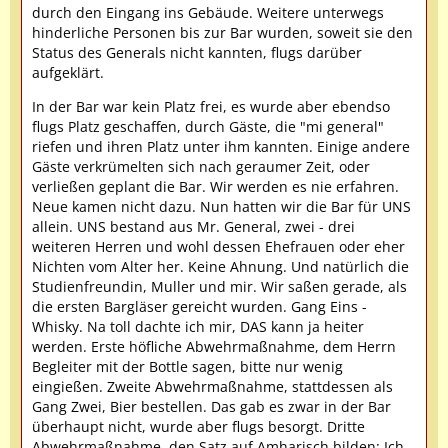
durch den Eingang ins Gebäude. Weitere unterwegs
hinderliche Personen bis zur Bar wurden, soweit sie den
Status des Generals nicht kannten, flugs darüber
aufgeklärt.
In der Bar war kein Platz frei, es wurde aber ebendso
flugs Platz geschaffen, durch Gäste, die "mi general"
riefen und ihren Platz unter ihm kannten. Einige andere
Gäste verkrümelten sich nach geraumer Zeit, oder
verließen geplant die Bar. Wir werden es nie erfahren.
Neue kamen nicht dazu. Nun hatten wir die Bar für UNS
allein. UNS bestand aus Mr. General, zwei - drei
weiteren Herren und wohl dessen Ehefrauen oder eher
Nichten vom Alter her. Keine Ahnung. Und natürlich die
Studienfreundin, Muller und mir. Wir saßen gerade, als
die ersten Bargläser gereicht wurden. Gang Eins -
Whisky. Na toll dachte ich mir, DAS kann ja heiter
werden. Erste höfliche Abwehrmaßnahme, dem Herrn
Begleiter mit der Bottle sagen, bitte nur wenig
eingießen. Zweite Abwehrmaßnahme, stattdessen als
Gang Zwei, Bier bestellen. Das gab es zwar in der Bar
überhaupt nicht, wurde aber flugs besorgt. Dritte
Abwehrmaßnahme, den Satz auf Amharisch bilden: Ich