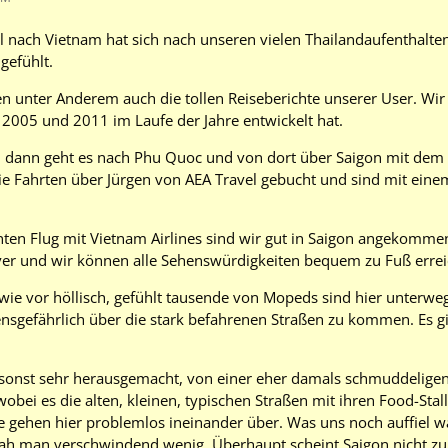
l nach Vietnam hat sich nach unseren vielen Thailandaufenthalte
gefühlt.
 unter Anderem auch die tollen Reiseberichte unserer User. Wir 
2005 und 2011 im Laufe der Jahre entwickelt hat.
n, dann geht es nach Phu Quoc und von dort über Saigon mit dem
e Fahrten über Jürgen von AEA Travel gebucht und sind mit eine
en Flug mit Vietnam Airlines sind wir gut in Saigon angekommen.
ver und wir können alle Sehenswürdigkeiten bequem zu Fuß errei
 wie vor höllisch, gefühlt tausende von Mopeds sind hier unterw
bensgefährlich über die stark befahrenen Straßen zu kommen. Es 
 sonst sehr herausgemacht, von einer eher damals schmuddeligen
wobei es die alten, kleinen, typischen Straßen mit ihren Food-Stal
gehen hier problemlos ineinander über. Was uns noch auffiel wa
ah man verschwindend wenig. Überhaupt scheint Saigon nicht zu