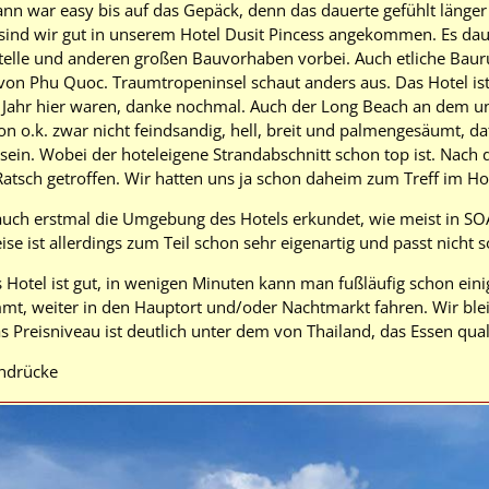
ann war easy bis auf das Gepäck, denn das dauerte gefühlt länger
sind wir gut in unserem Hotel Dusit Pincess angekommen. Es dau
stelle und anderen großen Bauvorhaben vorbei. Auch etliche Bauru
 von Phu Quoc. Traumtropeninsel schaut anders aus. Das Hotel ist
s Jahr hier waren, danke nochmal. Auch der Long Beach an dem unt
n o.k. zwar nicht feindsandig, hell, breit und palmengesäumt, da
 sein. Wobei der hoteleigene Strandabschnitt schon top ist. Nac
Ratsch getroffen. Wir hatten uns ja schon daheim zum Treff im Ho
auch erstmal die Umgebung des Hotels erkundet, wie meist in SOA
se ist allerdings zum Teil schon sehr eigenartig und passt nicht s
 Hotel ist gut, in wenigen Minuten kann man fußläufig schon einig
mmt, weiter in den Hauptort und/oder Nachtmarkt fahren. Wir ble
 Preisniveau ist deutlich unter dem von Thailand, das Essen quali
indrücke