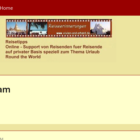
Home
nam
AM