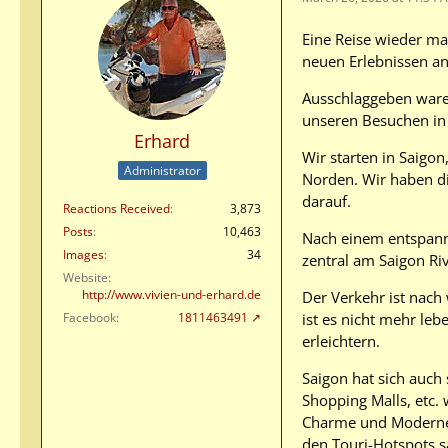
Eine Reise wieder ma
neuen Erlebnissen an
Ausschlaggeben waren
unseren Besuchen in 
Erhard
Wir starten in Saigo
Administrator
Norden. Wir haben di
darauf.
Reactions Received
3,873
Posts
10,463
Nach einem entspannt
Images
34
zentral am Saigon Ri
Website
http://www.vivien-und-erhard.de
Der Verkehr ist nach
ist es nicht mehr le
Facebook
1811463491
erleichtern.
Saigon hat sich auch
Shopping Malls, etc. 
Charme und Moderne 
den Touri-Hotspots s