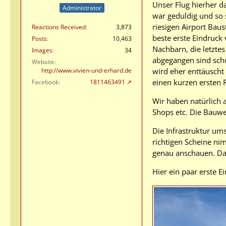
Unser Flug hierher d
Administrator
war geduldig und so 
riesigen Airport Bau
Reactions Received
3,873
beste erste Eindruck
Posts
10,463
Nachbarn, die letzte
Images
34
abgegangen sind scho
Website
wird eher enttäuscht
http://www.vivien-und-erhard.de
einen kurzen ersten 
Facebook
1811463491
Wir haben natürlich 
Shops etc. Die Bauwei
Die Infrastruktur ums
richtigen Scheine ni
genau anschauen. Das
Hier ein paar erste E