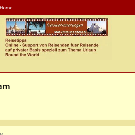
Home
nam
AM