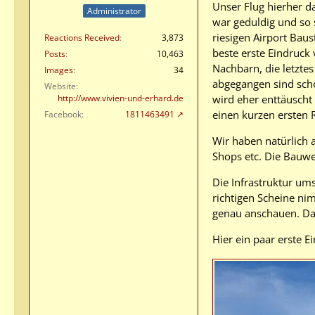
Unser Flug hierher d
Administrator
war geduldig und so 
riesigen Airport Bau
Reactions Received
3,873
beste erste Eindruck
Posts
10,463
Nachbarn, die letzte
Images
34
abgegangen sind scho
Website
wird eher enttäuscht
http://www.vivien-und-erhard.de
einen kurzen ersten 
Facebook
1811463491
Wir haben natürlich 
Shops etc. Die Bauwei
Die Infrastruktur ums
richtigen Scheine ni
genau anschauen. Das
Hier ein paar erste E