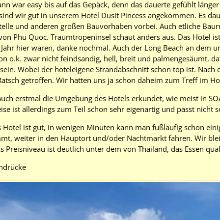
ann war easy bis auf das Gepäck, denn das dauerte gefühlt länger
sind wir gut in unserem Hotel Dusit Pincess angekommen. Es dau
stelle und anderen großen Bauvorhaben vorbei. Auch etliche Bauru
 von Phu Quoc. Traumtropeninsel schaut anders aus. Das Hotel ist
s Jahr hier waren, danke nochmal. Auch der Long Beach an dem unt
n o.k. zwar nicht feindsandig, hell, breit und palmengesäumt, da
 sein. Wobei der hoteleigene Strandabschnitt schon top ist. Nac
Ratsch getroffen. Wir hatten uns ja schon daheim zum Treff im Ho
auch erstmal die Umgebung des Hotels erkundet, wie meist in SOA
se ist allerdings zum Teil schon sehr eigenartig und passt nicht s
 Hotel ist gut, in wenigen Minuten kann man fußläufig schon einig
mmt, weiter in den Hauptort und/oder Nachtmarkt fahren. Wir ble
 Preisniveau ist deutlich unter dem von Thailand, das Essen quali
indrücke