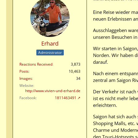
Eine Reise wieder ma
neuen Erlebnissen an
Ausschlaggeben waren
unseren Besuchen in 
Erhard
Wir starten in Saigo
Administrator
Norden. Wir haben di
darauf.
Reactions Received
3,873
Posts
10,463
Nach einem entspannt
Images
34
zentral am Saigon Ri
Website
http://www.vivien-und-erhard.de
Der Verkehr ist nach
ist es nicht mehr le
Facebook
1811463491
erleichtern.
Saigon hat sich auch
Shopping Malls, etc. 
Charme und Moderne 
den Touri-Hotspots s