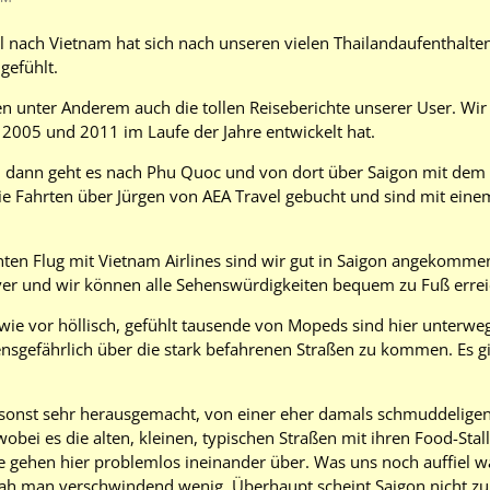
l nach Vietnam hat sich nach unseren vielen Thailandaufenthalte
gefühlt.
 unter Anderem auch die tollen Reiseberichte unserer User. Wir 
2005 und 2011 im Laufe der Jahre entwickelt hat.
n, dann geht es nach Phu Quoc und von dort über Saigon mit dem
e Fahrten über Jürgen von AEA Travel gebucht und sind mit eine
en Flug mit Vietnam Airlines sind wir gut in Saigon angekommen.
ver und wir können alle Sehenswürdigkeiten bequem zu Fuß errei
 wie vor höllisch, gefühlt tausende von Mopeds sind hier unterw
bensgefährlich über die stark befahrenen Straßen zu kommen. Es 
 sonst sehr herausgemacht, von einer eher damals schmuddeligen
wobei es die alten, kleinen, typischen Straßen mit ihren Food-Stal
gehen hier problemlos ineinander über. Was uns noch auffiel wa
ah man verschwindend wenig. Überhaupt scheint Saigon nicht zu