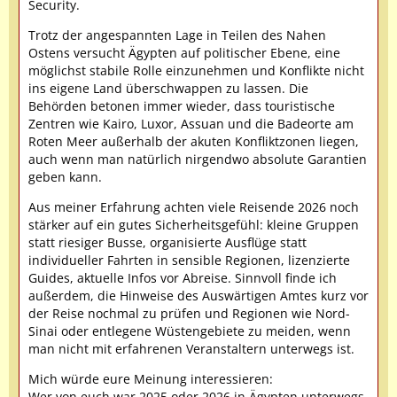
Security.
Trotz der angespannten Lage in Teilen des Nahen
Ostens versucht Ägypten auf politischer Ebene, eine
möglichst stabile Rolle einzunehmen und Konflikte nicht
ins eigene Land überschwappen zu lassen. Die
Behörden betonen immer wieder, dass touristische
Zentren wie Kairo, Luxor, Assuan und die Badeorte am
Roten Meer außerhalb der akuten Konfliktzonen liegen,
auch wenn man natürlich nirgendwo absolute Garantien
geben kann.
Aus meiner Erfahrung achten viele Reisende 2026 noch
stärker auf ein gutes Sicherheitsgefühl: kleine Gruppen
statt riesiger Busse, organisierte Ausflüge statt
individueller Fahrten in sensible Regionen, lizenzierte
Guides, aktuelle Infos vor Abreise. Sinnvoll finde ich
außerdem, die Hinweise des Auswärtigen Amtes kurz vor
der Reise nochmal zu prüfen und Regionen wie Nord-
Sinai oder entlegene Wüstengebiete zu meiden, wenn
man nicht mit erfahrenen Veranstaltern unterwegs ist.
Mich würde eure Meinung interessieren:
Wer von euch war 2025 oder 2026 in Ägypten unterwegs