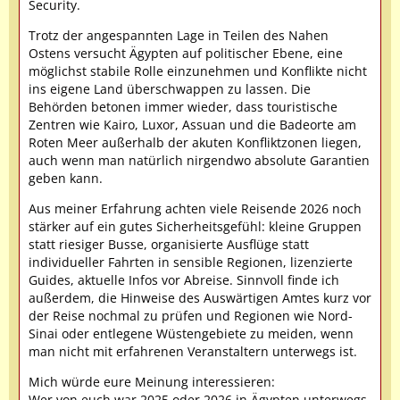
Security.
Trotz der angespannten Lage in Teilen des Nahen
Ostens versucht Ägypten auf politischer Ebene, eine
möglichst stabile Rolle einzunehmen und Konflikte nicht
ins eigene Land überschwappen zu lassen. Die
Behörden betonen immer wieder, dass touristische
Zentren wie Kairo, Luxor, Assuan und die Badeorte am
Roten Meer außerhalb der akuten Konfliktzonen liegen,
auch wenn man natürlich nirgendwo absolute Garantien
geben kann.
Aus meiner Erfahrung achten viele Reisende 2026 noch
stärker auf ein gutes Sicherheitsgefühl: kleine Gruppen
statt riesiger Busse, organisierte Ausflüge statt
individueller Fahrten in sensible Regionen, lizenzierte
Guides, aktuelle Infos vor Abreise. Sinnvoll finde ich
außerdem, die Hinweise des Auswärtigen Amtes kurz vor
der Reise nochmal zu prüfen und Regionen wie Nord-
Sinai oder entlegene Wüstengebiete zu meiden, wenn
man nicht mit erfahrenen Veranstaltern unterwegs ist.
Mich würde eure Meinung interessieren:
Wer von euch war 2025 oder 2026 in Ägypten unterwegs