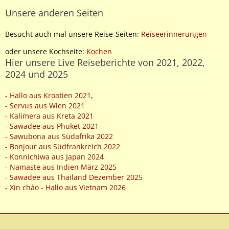
Unsere anderen Seiten
Um das mal in Zahlen zu verdeutlichen.
Besucht auch mal unsere Reise-Seiten:
Reiseerinnerungen
In China lernt man 5000 Schriftzeichen in der
Schule.
oder unsere Kochseite:
Kochen
Hier unsere Live Reiseberichte von 2021, 2022,
3500 - 5000 reichen aus, um im Alltag
2024 und 2025
zurechtzukommen.
Zum Zeitunglesen sollte man ca. 2500 Zeichen
- Hallo aus Kroatien 2021
,
beherrschen.
- Servus aus Wien 2021
- Kalimera aus Kreta 2021
-
Sawadee aus Phuket 2021
- Sawubona aus Südafrika 2022
- Bonjour aus Südfrankreich 2022
- Konnichiwa aus Japan 2024
-
Namaste aus Indien März 2025
- Sawadee aus Thailand Dezember 2025
- Xin chào - Hallo aus Vietnam 2026