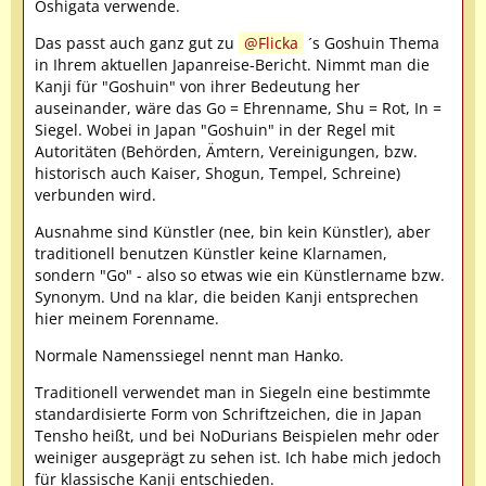
Oshigata verwende.
Das passt auch ganz gut zu
Flicka
´s Goshuin Thema
in Ihrem aktuellen Japanreise-Bericht. Nimmt man die
Kanji für "Goshuin" von ihrer Bedeutung her
auseinander, wäre das Go = Ehrenname, Shu = Rot, In =
Siegel. Wobei in Japan "Goshuin" in der Regel mit
Autoritäten (Behörden, Ämtern, Vereinigungen, bzw.
historisch auch Kaiser, Shogun, Tempel, Schreine)
verbunden wird.
Ausnahme sind Künstler (nee, bin kein Künstler), aber
traditionell benutzen Künstler keine Klarnamen,
sondern "Go" - also so etwas wie ein Künstlername bzw.
Synonym. Und na klar, die beiden Kanji entsprechen
hier meinem Forenname.
Normale Namenssiegel nennt man Hanko.
Traditionell verwendet man in Siegeln eine bestimmte
standardisierte Form von Schriftzeichen, die in Japan
Tensho heißt, und bei NoDurians Beispielen mehr oder
weiniger ausgeprägt zu sehen ist. Ich habe mich jedoch
für klassische Kanji entschieden.