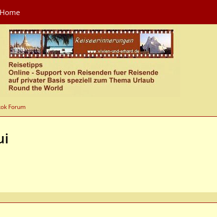
Home
kok Forum
ui