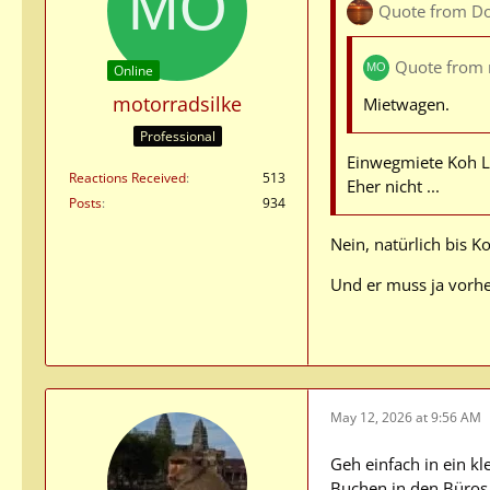
Quote from D
Quote from 
Online
motorradsilke
Mietwagen.
Professional
Einwegmiete Koh L
Reactions Received
513
Eher nicht ...
Posts
934
Nein, natürlich bis 
Und er muss ja vorhe
May 12, 2026 at 9:56 AM
Geh einfach in ein k
Buchen in den Büros