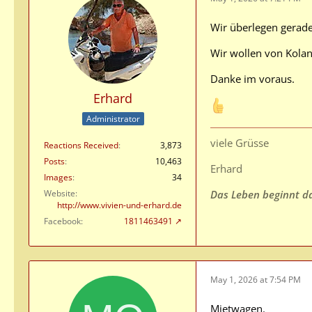
Wir überlegen gerade
Wir wollen von Kolan
Danke im voraus.
Erhard
Administrator
viele Grüsse
Reactions Received
3,873
Posts
10,463
Erhard
Images
34
Website
Das Leben beginnt da,
http://www.vivien-und-erhard.de
Facebook
1811463491
May 1, 2026 at 7:54 PM
Mietwagen.