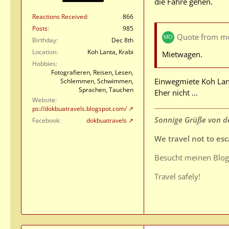
die Fähre gehen.
Reactions Received
866
Posts
985
Quote from mo
Birthday
Dec 8th
Location
Koh Lanta, Krabi
Mietwagen.
Hobbies
Fotografieren, Reisen, Lesen,
Einwegmiete Koh Lan
Schlemmen, Schwimmen,
Sprachen, Tauchen
Eher nicht ...
Website
https://dokbuatravels.blogspot.com/
Sonnige Grüße von de
Facebook
dokbuatravels
We travel not to esca
Besucht meinen Blo
Travel safely!