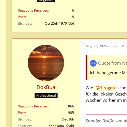
Reactions Received
6
Posts
15
Birthday
Oct 25th 1970 (55)
May 12, 2026 at 3:26 PM
Quote from Nau
Ich habe gerade Ma
DokBua
Wie
Hirogen
schon
für die lokalen Gesch
Professional
Wochen vorher im Int
Reactions Received
866
Posts
985
Birthday
Dec 8th
Sonnige Grüße von de
Location
Koh Lanta, Krabi