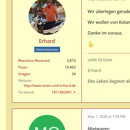
Wir überlegen gerade
Wir wollen von Kolan
Danke im voraus.
Erhard
Administrator
viele Grüsse
Reactions Received
3,873
Posts
10,463
Erhard
Images
34
Website
Das Leben beginnt da,
http://www.vivien-und-erhard.de
Facebook
1811463491
May 1, 2026 at 7:54 PM
Mietwagen.