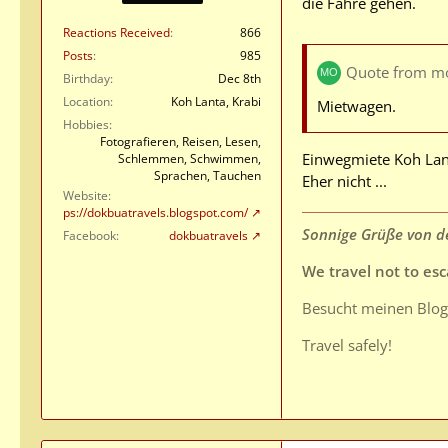
die Fähre gehen.
Reactions Received
866
Posts
985
Quote from mo
Birthday
Dec 8th
Location
Koh Lanta, Krabi
Mietwagen.
Hobbies
Fotografieren, Reisen, Lesen,
Einwegmiete Koh Lan
Schlemmen, Schwimmen,
Sprachen, Tauchen
Eher nicht ...
Website
https://dokbuatravels.blogspot.com/
Sonnige Grüße von de
Facebook
dokbuatravels
We travel not to esca
Besucht meinen Blo
Travel safely!