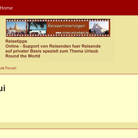
Home
kok Forum
ui