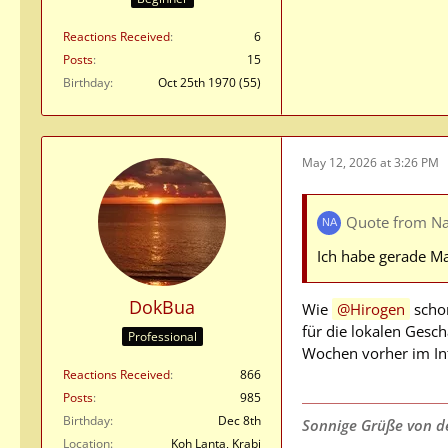
Reactions Received
6
Posts
15
Birthday
Oct 25th 1970 (55)
May 12, 2026 at 3:26 PM
Quote from Nau
Ich habe gerade Ma
DokBua
Wie
Hirogen
schon
für die lokalen Gesch
Professional
Wochen vorher im Int
Reactions Received
866
Posts
985
Birthday
Dec 8th
Sonnige Grüße von de
Location
Koh Lanta, Krabi