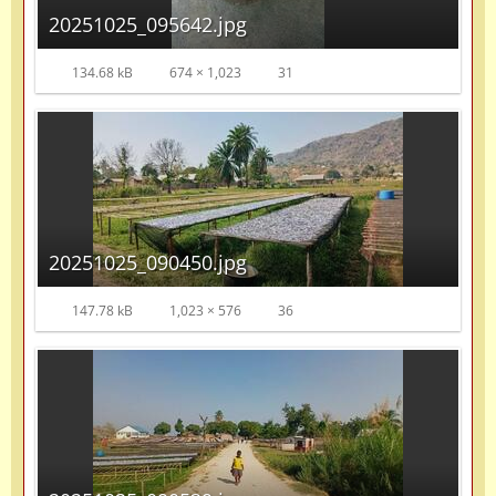
20251025_095642.jpg
134.68 kB
674 × 1,023
31
20251025_090450.jpg
147.78 kB
1,023 × 576
36