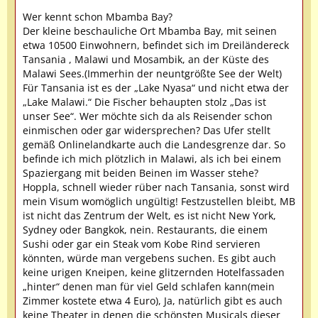
Wer kennt schon Mbamba Bay?
Der kleine beschauliche Ort Mbamba Bay, mit seinen
etwa 10500 Einwohnern, befindet sich im Dreiländereck
Tansania , Malawi und Mosambik, an der Küste des
Malawi Sees.(Immerhin der neuntgrößte See der Welt)
Für Tansania ist es der „Lake Nyasa“ und nicht etwa der
„Lake Malawi.“ Die Fischer behaupten stolz „Das ist
unser See“. Wer möchte sich da als Reisender schon
einmischen oder gar widersprechen? Das Ufer stellt
gemäß Onlinelandkarte auch die Landesgrenze dar. So
befinde ich mich plötzlich in Malawi, als ich bei einem
Spaziergang mit beiden Beinen im Wasser stehe?
Hoppla, schnell wieder rüber nach Tansania, sonst wird
mein Visum womöglich ungültig! Festzustellen bleibt, MB
ist nicht das Zentrum der Welt, es ist nicht New York,
Sydney oder Bangkok, nein. Restaurants, die einem
Sushi oder gar ein Steak vom Kobe Rind servieren
könnten, würde man vergebens suchen. Es gibt auch
keine urigen Kneipen, keine glitzernden Hotelfassaden
„hinter“ denen man für viel Geld schlafen kann(mein
Zimmer kostete etwa 4 Euro), Ja, natürlich gibt es auch
keine Theater in denen die schönsten Musicals dieser