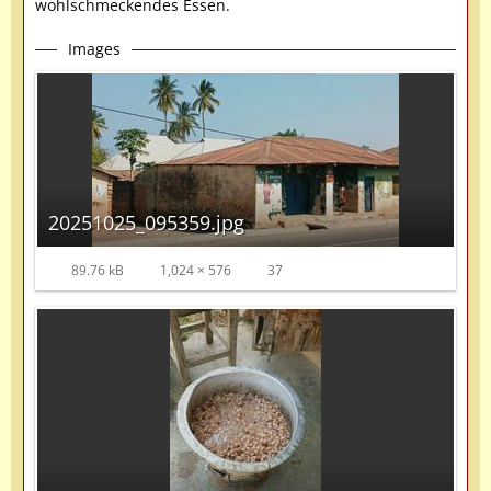
wohlschmeckendes Essen.
Images
20251025_095359.jpg
89.76 kB
1,024 × 576
37