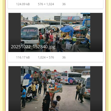
124.09 kB
576 × 1,024
36
20251022_152840.jpg
116.17 kB
1,024 × 576
36