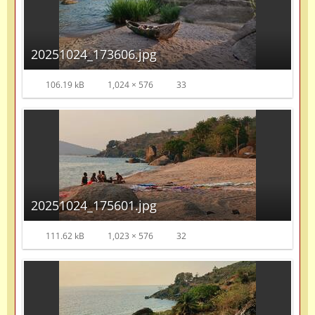
20251024_173606.jpg
106.19 kB
1,024 × 576
33
20251024_175601.jpg
111.62 kB
1,023 × 576
32