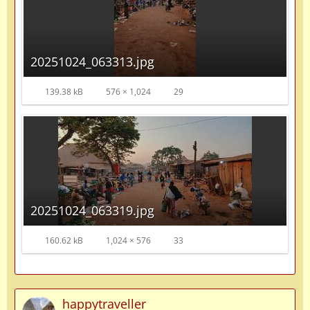
20251024_063313.jpg
139.38 kB
576 × 1,024
29
20251024_063319.jpg
160.62 kB
1,024 × 576
33
happytraveller