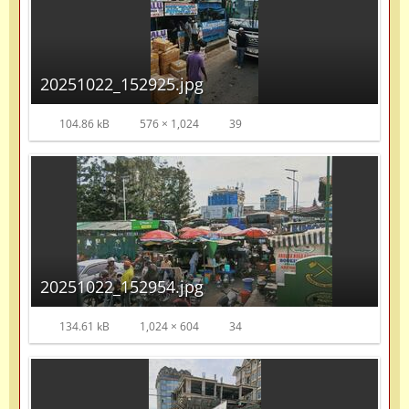
20251022_152925.jpg
104.86 kB
576 × 1,024
39
20251022_152954.jpg
134.61 kB
1,024 × 604
34