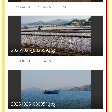
112.69 kB
1,024 × 576
44
20251025_082559.jpg
171.87 kB
1,024 × 576
32
20251025_080951.jpg