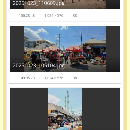
20251023_110609.jpg
100.28 kB
1,024 × 576
38
20251023_105104.jpg
109.95 kB
1,024 × 576
38