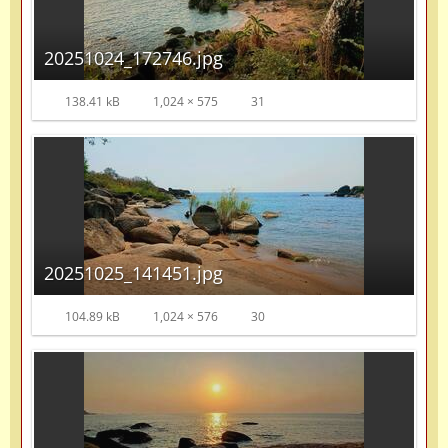
20251024_172746.jpg
138.41 kB
1,024 × 575
31
20251025_141451.jpg
104.89 kB
1,024 × 576
30