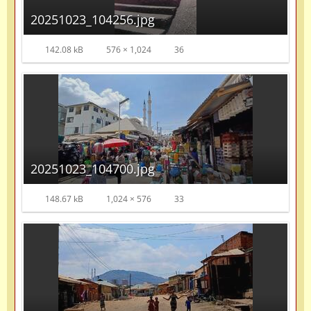
20251023_104256.jpg
142.08 kB
576 × 1,024
36
20251023_104700.jpg
148.67 kB
1,024 × 576
33