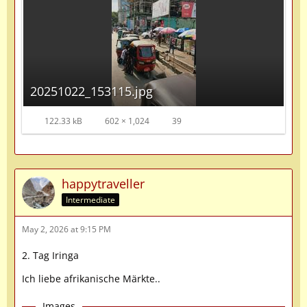
20251022_153115.jpg
122.33 kB
602 × 1,024
39
happytraveller
Intermediate
May 2, 2026 at 9:15 PM
2. Tag Iringa
Ich liebe afrikanische Märkte..
Images