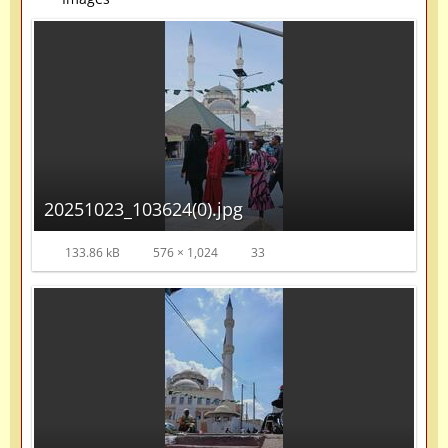
20251023_103624(0).jpg
133.86 kB
576 × 1,024
33