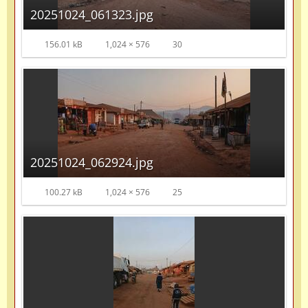
20251024_061323.jpg
156.01 kB
1,024 × 576
30
20251024_062924.jpg
100.27 kB
1,024 × 576
25