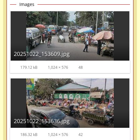
Images
20251022_153609.jpg
179.12 kB
1,024 × 576
48
20251022_153636.jpg
186.32 kB
1,024 × 576
42