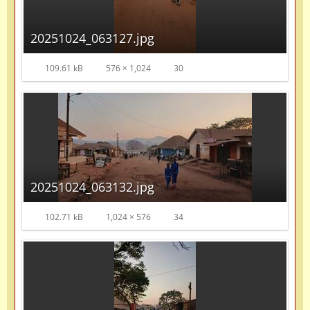
20251024_063127.jpg
109.61 kB
576 × 1,024
30
20251024_063132.jpg
102.71 kB
1,024 × 576
34