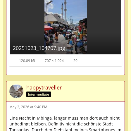
20251023_104707.jpg
120.89 kB
707 × 1,024
29
happytraveller
Intermediate
May 2, 2026 at 9:40 PM
Eine Nacht in Mbinga, länger muss man dort auch nicht
unbedingt bleiben. Definitiv nicht die schönste Stadt
Tansanias. Durch den Diebstahl meines Smartphones im