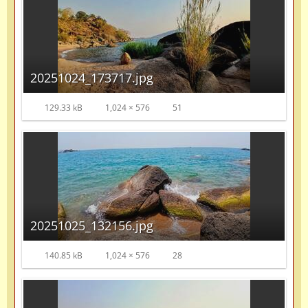
20251024_173717.jpg
129.33 kB
1,024 × 576
51
20251025_132156.jpg
140.85 kB
1,024 × 576
28