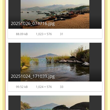
20251026_074716.jpg
88.09 kB
1,023 × 576
31
20251024_171039.jpg
99.52 kB
1,024 × 576
33