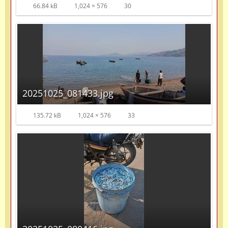
66.84 kB
1,024 × 576
30
20251025_081433.jpg
135.72 kB
1,024 × 576
33