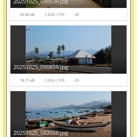
20251025_090539.jpg
93.66 kB
1,024 × 576
29
20251025_090859.jpg
78.71 kB
1,024 × 576
29
20251025_082056.jpg