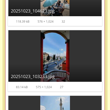
20251023_104623.jpg
118.39 kB
576 × 1,024
32
20251023_103233.jpg
83.14 kB
575 × 1,024
27