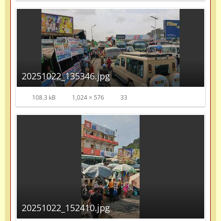
20251022_135346.jpg
108.3 kB
1,024 × 576
33
20251022_152410.jpg