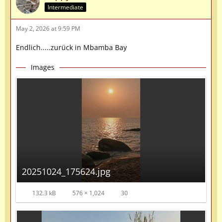
Intermediate
May 2, 2026 at 9:59 PM
Endlich.....zurück in Mbamba Bay
Images
20251024_175624.jpg
132.3 kB
576 × 1,024
30