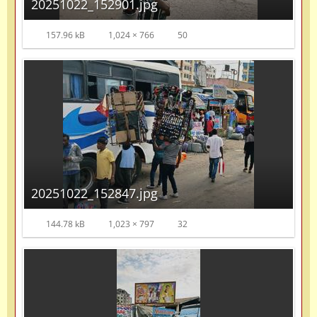
20251022_152901.jpg
157.96 kB
1,024 × 766
50
20251022_152847.jpg
144.78 kB
1,023 × 797
32