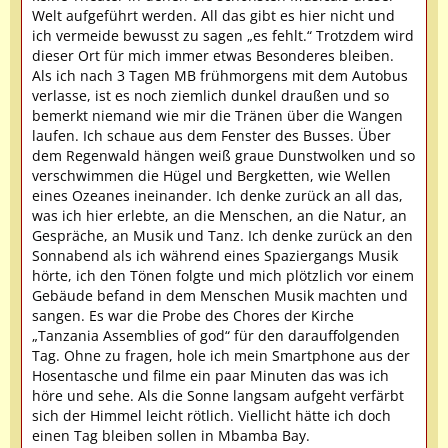
Welt aufgeführt werden. All das gibt es hier nicht und
ich vermeide bewusst zu sagen „es fehlt.“ Trotzdem wird
dieser Ort für mich immer etwas Besonderes bleiben.
Als ich nach 3 Tagen MB frühmorgens mit dem Autobus
verlasse, ist es noch ziemlich dunkel draußen und so
bemerkt niemand wie mir die Tränen über die Wangen
laufen. Ich schaue aus dem Fenster des Busses. Über
dem Regenwald hängen weiß graue Dunstwolken und so
verschwimmen die Hügel und Bergketten, wie Wellen
eines Ozeanes ineinander. Ich denke zurück an all das,
was ich hier erlebte, an die Menschen, an die Natur, an
Gespräche, an Musik und Tanz. Ich denke zurück an den
Sonnabend als ich während eines Spaziergangs Musik
hörte, ich den Tönen folgte und mich plötzlich vor einem
Gebäude befand in dem Menschen Musik machten und
sangen. Es war die Probe des Chores der Kirche
„Tanzania Assemblies of god“ für den darauffolgenden
Tag. Ohne zu fragen, hole ich mein Smartphone aus der
Hosentasche und filme ein paar Minuten das was ich
höre und sehe. Als die Sonne langsam aufgeht verfärbt
sich der Himmel leicht rötlich. Viellicht hätte ich doch
einen Tag bleiben sollen in Mbamba Bay.