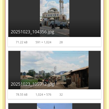
20251023_104356.jpg
71.22 kB
591 × 1,024
28
20251023_105912.jpg
78.55 kB
1,024 × 576
32